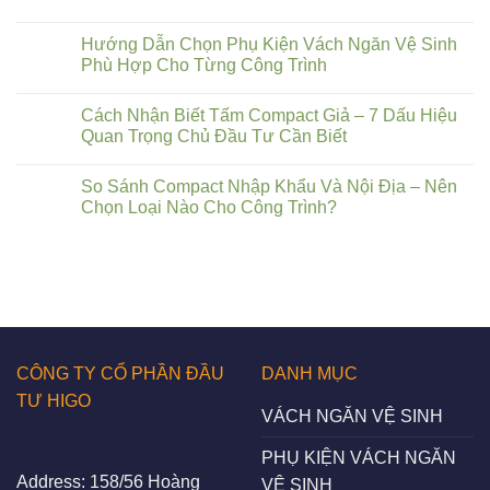
Hướng Dẫn Chọn Phụ Kiện Vách Ngăn Vệ Sinh
Phù Hợp Cho Từng Công Trình
Cách Nhận Biết Tấm Compact Giả – 7 Dấu Hiệu
Quan Trọng Chủ Đầu Tư Cần Biết
So Sánh Compact Nhập Khẩu Và Nội Địa – Nên
Chọn Loại Nào Cho Công Trình?
CÔNG TY CỔ PHẦN ĐẦU
DANH MỤC
TƯ HIGO
VÁCH NGĂN VỆ SINH
PHỤ KIỆN VÁCH NGĂN
Address:
158/56 Hoàng
VỆ SINH