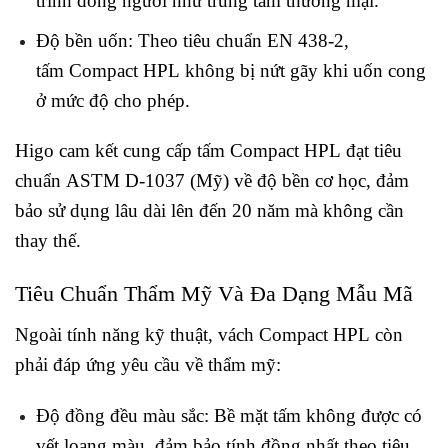
trình đông người như trung tâm thương mại.
Độ bền uốn: Theo tiêu chuẩn EN 438-2,
tấm Compact HPL không bị nứt gãy khi uốn cong
ở mức độ cho phép.
Higo cam kết cung cấp tấm Compact HPL đạt tiêu
chuẩn ASTM D-1037 (Mỹ) về độ bền cơ học, đảm
bảo sử dụng lâu dài lên đến 20 năm mà không cần
thay thế.
Tiêu Chuẩn Thẩm Mỹ Và Đa Dạng Mẫu Mã
Ngoài tính năng kỹ thuật, vách Compact HPL còn
phải đáp ứng yêu cầu về thẩm mỹ:
Độ đồng đều màu sắc: Bề mặt tấm không được có
vết loang màu, đảm bảo tính đồng nhất theo tiêu