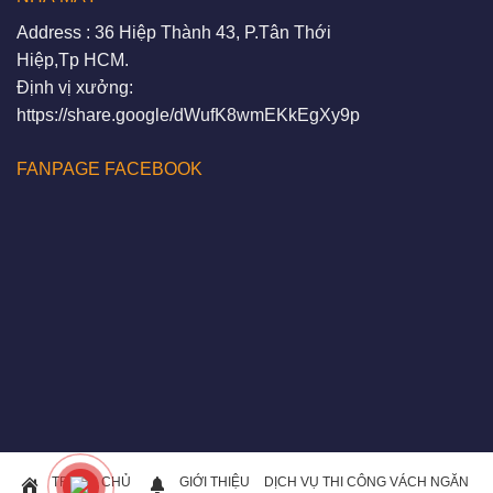
Address : 36 Hiệp Thành 43, P.Tân Thới
Hiệp,Tp HCM.
Định vị xưởng:
https://share.google/dWufK8wmEKkEgXy9p
FANPAGE FACEBOOK
TRANG CHỦ
GIỚI THIỆU
DỊCH VỤ THI CÔNG VÁCH NGĂN