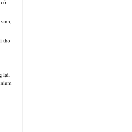
 có
 sinh,
i thọ
 lại.
minium