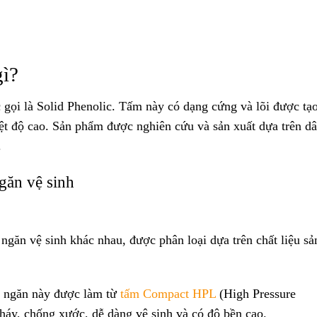
gì?
 gọi là Solid Phenolic. Tấm này có dạng cứng và lõi được tạ
iệt độ cao. Sản phẩm được nghiên cứu và sản xuất dựa trên d
.
găn vệ sinh
h ngăn vệ sinh khác nhau, được phân loại dựa trên chất liệu sả
 ngăn này được làm từ
tấm Compact HPL
(High Pressure
áy, chống xước, dễ dàng vệ sinh và có độ bền cao.