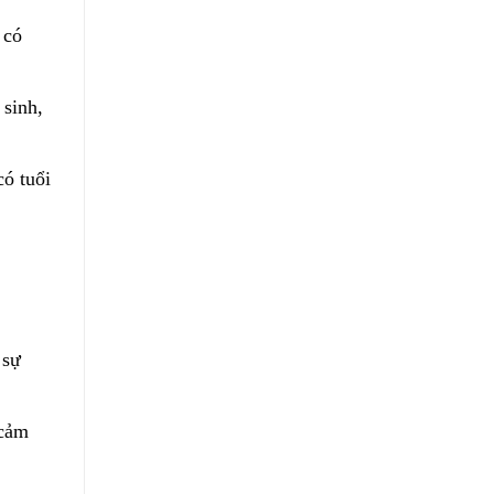
 có
 sinh,
có tuổi
 sự
 cảm