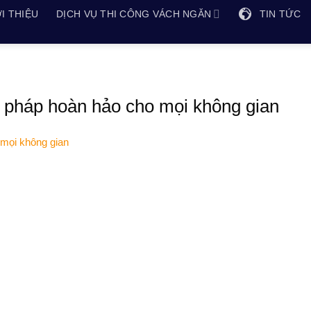
I THIỆU
DỊCH VỤ THI CÔNG VÁCH NGĂN
TIN TỨC
ải pháp hoàn hảo cho mọi không gian