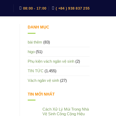
08:00 - 17:00
( +84 ) 938 837 255
DANH MỤC
bài thêm
(83)
higo
(51)
Phụ kiện vách ngăn vệ sinh
(2)
TIN TỨC
(1.455)
Vách ngăn vệ sinh
(27)
TIN MỚI NHẤT
Cách Xử Lý Mùi Trong Nhà
Vệ Sinh Công Cộng Hiệu