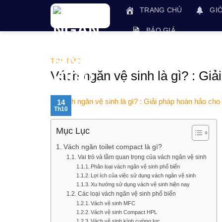
Skip
TRANG CHỦ
GIỚ
to
content
BÁO GIÁ
TIN TỨC
Vách ngăn vệ sinh là gì? : Gi
14
Th10
Mục Lục
Vách ngăn toilet compact là gì?
Vai trò và tầm quan trọng của vách ngăn vệ sinh
Phân loại vách ngăn vệ sinh phổ biến
Lợi ích của việc sử dụng vách ngăn vệ sinh
Xu hướng sử dụng vách vệ sinh hiện nay
Các loại vách ngăn vệ sinh phổ biến
Vách vệ sinh MFC
Vách vệ sinh Compact HPL
Vách vệ sinh kính cường lực