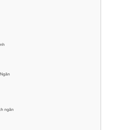
ình
 Ngăn
ch ngăn