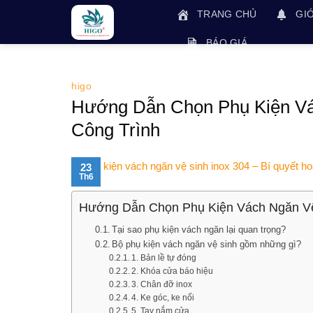
Skip
TRANG CHỦ
GIỚ
to
content
BÁO GIÁ
higo
Hướng Dẫn Chọn Phụ Kiện V
Công Trình
23
Th6
Hướng Dẫn Chọn Phụ Kiện Vách Ngăn Vệ
Tại sao phụ kiện vách ngăn lại quan trọng?
Bộ phụ kiện vách ngăn vệ sinh gồm những gì?
1. Bản lề tự đóng
2. Khóa cửa báo hiệu
3. Chân đỡ inox
4. Ke góc, ke nối
5. Tay nắm cửa