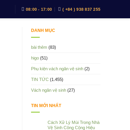
08:00 - 17:00
( +84 ) 938 837 255
DANH MỤC
bài thêm
(83)
higo
(51)
Phụ kiện vách ngăn vệ sinh
(2)
TIN TỨC
(1.455)
Vách ngăn vệ sinh
(27)
TIN MỚI NHẤT
Cách Xử Lý Mùi Trong Nhà
Vệ Sinh Công Cộng Hiệu