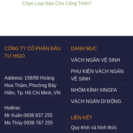
Chọn Loại Nào Cho Công Trình?
CÔNG TY CỔ PHẦN ĐẦU
DANH MỤC
TƯ HIGO
VÁCH NGĂN VỆ SINH
PHỤ KIỆN VÁCH NGĂN
Address:
158/56 Hoàng
VỆ SINH
Hoa Thám, Phường Bảy
NHÔM KÍNH XINGFA
Hiền, Tp. Hồ Chí Minh, VN
VÁCH NGĂN DI ĐỘNG
Hotline:
Mr Xuân
0938 837 255
LIÊN KẾT
Ms Thúy
0938 767 255
Quy trình và hình thức