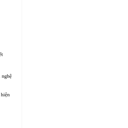
ết
h nghệ
 hiện