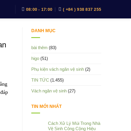
08:00 - 17:00
( +84 ) 938 837 255
DANH MỤC
an
bài thêm
(83)
higo
(51)
Phụ kiện vách ngăn vệ sinh
(2)
TIN TỨC
(1.455)
nâng
Vách ngăn vệ sinh
(27)
 đáp
TIN MỚI NHẤT
Cách Xử Lý Mùi Trong Nhà
Vệ Sinh Công Cộng Hiệu