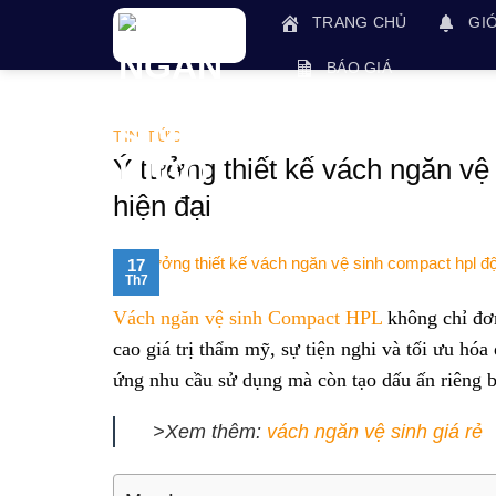
Skip
TRANG CHỦ
GIỚ
to
content
BÁO GIÁ
TIN TỨC
Ý tưởng thiết kế vách ngăn vệ
hiện đại
17
Th7
Vách ngăn vệ sinh Compact HPL
không chỉ đơn
cao giá trị thẩm mỹ, sự tiện nghi và tối ưu hóa
ứng nhu cầu sử dụng mà còn tạo dấu ấn riêng b
>Xem thêm:
vách ngăn vệ sinh giá rẻ