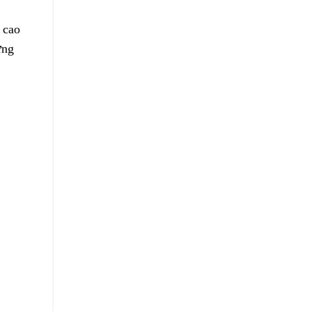
 cao
ững