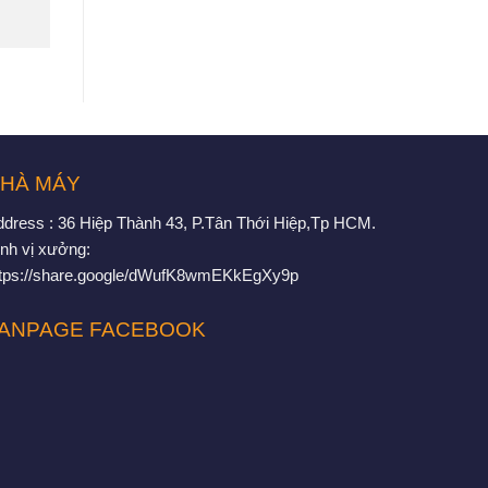
HÀ MÁY
ddress : 36 Hiệp Thành 43, P.Tân Thới Hiệp,Tp HCM.
nh vị xưởng:
ttps://share.google/dWufK8wmEKkEgXy9p
ANPAGE FACEBOOK