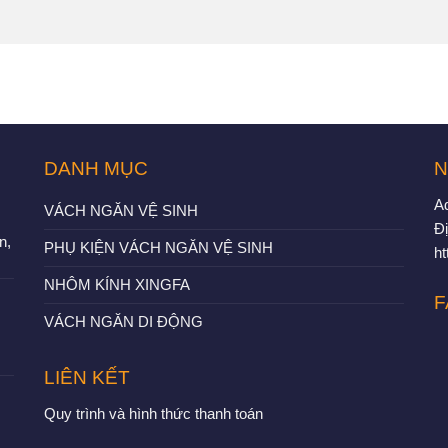
DANH MỤC
N
A
VÁCH NGĂN VỆ SINH
Đị
n,
PHỤ KIỆN VÁCH NGĂN VỆ SINH
h
NHÔM KÍNH XINGFA
F
VÁCH NGĂN DI ĐỘNG
LIÊN KẾT
Quy trình và hình thức thanh toán