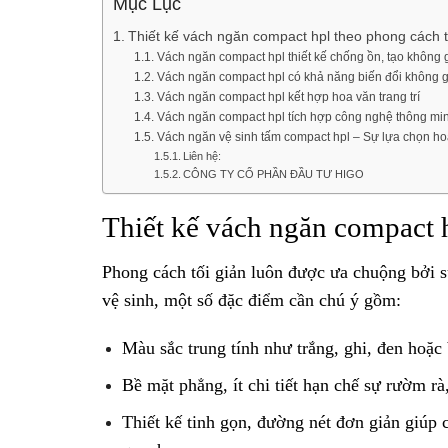
Mục Lục
Thiết kế vách ngăn compact hpl theo phong cách t
Vách ngăn compact hpl thiết kế chống ồn, tạo không g
Vách ngăn compact hpl có khả năng biến đổi không g
Vách ngăn compact hpl kết hợp hoa văn trang trí
Vách ngăn compact hpl tích hợp công nghệ thông mi
Vách ngăn vệ sinh tấm compact hpl – Sự lựa chọn h
Liên hệ:
CÔNG TY CỔ PHẦN ĐẦU TƯ HIGO
Thiết kế vách ngăn compact h
Phong cách tối giản luôn được ưa chuộng bởi s
vệ sinh, một số đặc điểm cần chú ý gồm:
Màu sắc trung tính như trắng, ghi, đen hoặc 
Bề mặt phẳng, ít chi tiết hạn chế sự rườm rà,
Thiết kế tinh gọn, đường nét đơn giản giúp 