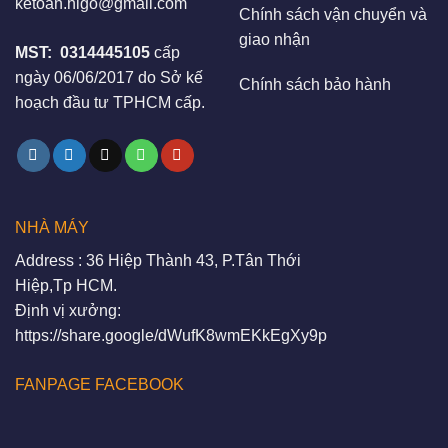
ketoan.higo@gmail.com
Chính sách vận chuyển và
giao nhận
MST:
0314445105
cấp
ngày 06/06/2017 do Sở kế
Chính sách bảo hành
hoạch đầu tư TPHCM cấp.
NHÀ MÁY
Address : 36 Hiệp Thành 43, P.Tân Thới
Hiệp,Tp HCM.
Định vị xưởng:
https://share.google/dWufK8wmEKkEgXy9p
FANPAGE FACEBOOK