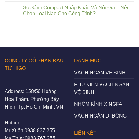
So Sánh Compact Nhập Khẩu Và Nội Địa – Nên
Chọn Loại Nào Cho Công Trình?
CÔNG TY CỔ PHẦN ĐẦU
DANH MỤC
TƯ HIGO
VÁCH NGĂN VỆ SINH
PHỤ KIỆN VÁCH NGĂN
Address:
158/56 Hoàng
VỆ SINH
Hoa Thám, Phường Bảy
NHÔM KÍNH XINGFA
Hiền, Tp. Hồ Chí Minh, VN
VÁCH NGĂN DI ĐỘNG
Hotline:
Mr Xuân
0938 837 255
LIÊN KẾT
Ms Thúy
0938 767 255