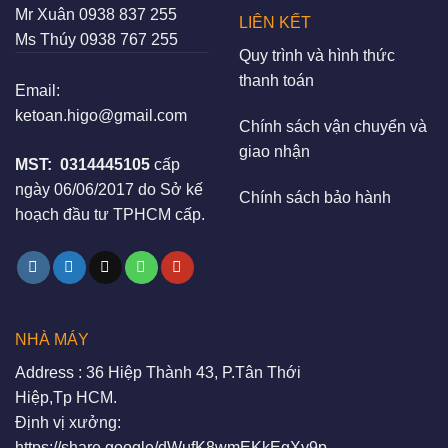
Mr Xuân
0938 837 255
LIÊN KẾT
Ms Thúy
0938 767 255
Quy trình và hình thức
thanh toán
Email:
ketoan.higo@gmail.com
Chính sách vận chuyển và
giao nhận
MST:
0314445105
cấp
ngày 06/06/2017 do Sở kế
Chính sách bảo hành
hoạch đầu tư TPHCM cấp.
NHÀ MÁY
Address : 36 Hiệp Thành 43, P.Tân Thới
Hiệp,Tp HCM.
Định vị xưởng:
https://share.google/dWufK8wmEKkEgXy9p