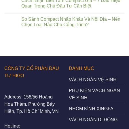
Cách Nhận Biết Tấm Compact Giả – 7 Dấu Hiệu
Quan Trọng Chủ Đầu Tư Cần Biết
So Sánh Compact Nhập Khẩu Và Nội Địa – Nên
Chọn Loại Nào Cho Công Trình?
CÔNG TY CỔ PHẦN ĐẦU
DANH MỤC
TƯ HIGO
VÁCH NGĂN VỆ SINH
PHỤ KIỆN VÁCH NGĂN
Address:
158/56 Hoàng
VỆ SINH
Hoa Thám, Phường Bảy
NHÔM KÍNH XINGFA
Hiền, Tp. Hồ Chí Minh, VN
VÁCH NGĂN DI ĐỘNG
Hotline: