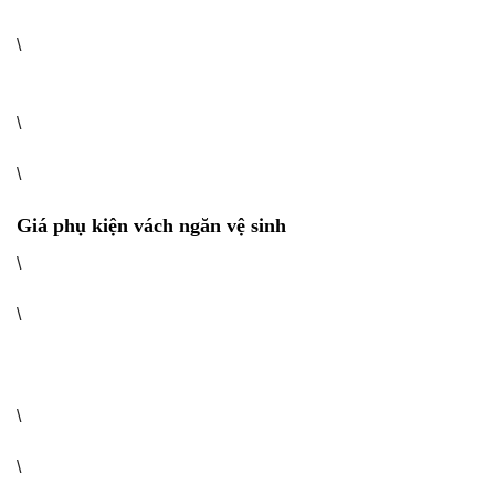
\
\
\
Giá phụ kiện vách ngăn vệ sinh
\
\
\
\