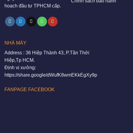
Chính sách bảo hành
hoạch đầu tư TPHCM cấp.
NHÀ MÁY
Address : 36 Hiệp Thành 43, P.Tân Thới
Hiệp,Tp HCM.
Định vị xưởng:
https://share.google/dWufK8wmEKkEgXy9p
FANPAGE FACEBOOK