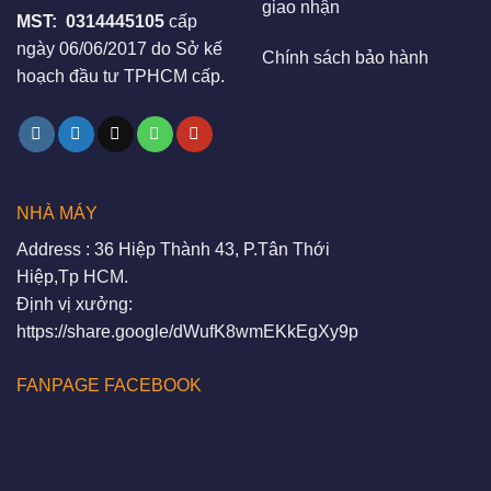
giao nhận
MST:
0314445105
cấp
ngày 06/06/2017 do Sở kế
Chính sách bảo hành
hoạch đầu tư TPHCM cấp.
NHÀ MÁY
Address : 36 Hiệp Thành 43, P.Tân Thới
Hiệp,Tp HCM.
Định vị xưởng:
https://share.google/dWufK8wmEKkEgXy9p
FANPAGE FACEBOOK