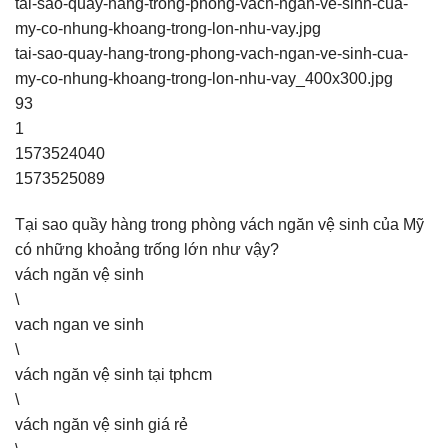
tai-sao-quay-hang-trong-phong-vach-ngan-ve-sinh-cua-
my-co-nhung-khoang-trong-lon-nhu-vay.jpg
tai-sao-quay-hang-trong-phong-vach-ngan-ve-sinh-cua-
my-co-nhung-khoang-trong-lon-nhu-vay_400x300.jpg
93
1
1573524040
1573525089
Tại sao quầy hàng trong phòng vách ngăn vệ sinh của Mỹ
có những khoảng trống lớn như vậy?
vách ngăn vệ sinh
\
vach ngan ve sinh
\
vách ngăn vệ sinh tại tphcm
\
vách ngăn vệ sinh giá rẻ