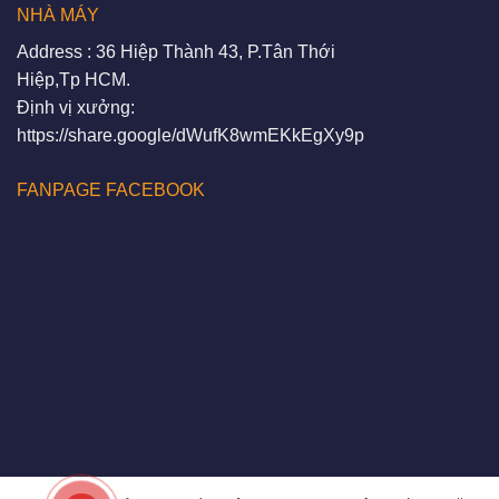
NHÀ MÁY
Address : 36 Hiệp Thành 43, P.Tân Thới
Hiệp,Tp HCM.
Định vị xưởng:
https://share.google/dWufK8wmEKkEgXy9p
FANPAGE FACEBOOK