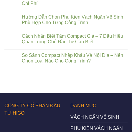
Chi Phí
Hướng Dẫn Chọn Phụ Kiện Vách Ngăn Vệ Sinh
Phù Hợp Cho Từng Công Trình
Cách Nhận Biết Tấm Compact Giả – 7 Dấu Hiệu
Quan Trọng Chủ Đầu Tư Cần Biết
So Sánh Compact Nhập Khẩu Và Nội Địa – Nên
Chọn Loại Nào Cho Công Trình?
CÔNG TY CỔ PHẦN ĐẦU
DANH MỤC
TƯ HIGO
VÁCH NGĂN VỆ SINH
PHỤ KIỆN VÁCH NGĂN