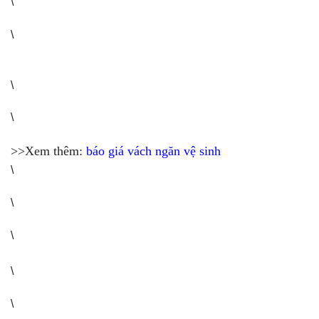
\
\
\
\
>>Xem thêm:
báo giá vách ngăn vệ sinh
\
\
\
\
\