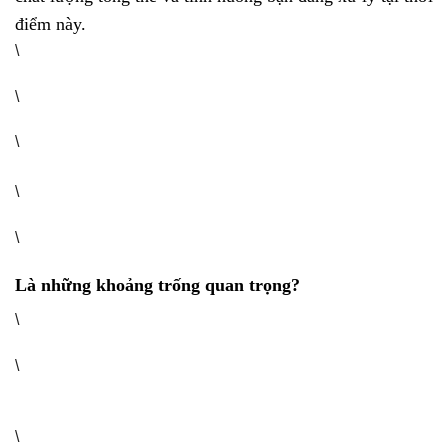
điểm này.
\
\
\
\
\
Là những khoảng trống quan trọng?
\
\
\