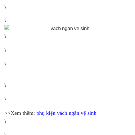
\
\
\
\
\
\
\
>>Xem thêm:
phụ kiện vách ngăn vệ sinh
\
\