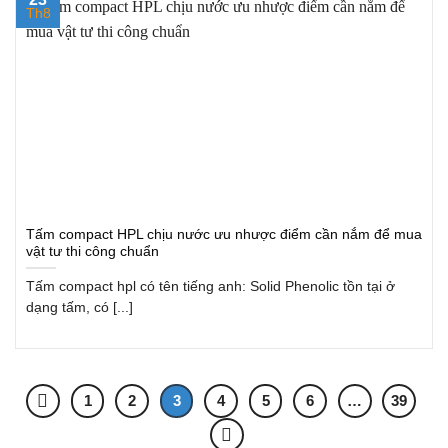
Th8
Tấm compact HPL chịu nước ưu nhược điểm cần nắm để mua
vật tư thi công chuẩn
Tấm compact hpl có tên tiếng anh: Solid Phenolic tồn tại ở
dạng tấm, có [...]
1
2
3
4
5
6
…
39