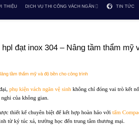
I THIỆU
DỊCH VỤ THI CÔNG VÁCH NGĂN
TIN TỨC
 hpl đạt inox 304 – Nâng tầm thẩm mỹ 
 đại,
phụ kiện vách ngăn vệ sinh
không chỉ đóng vai trò kết n
 nghi của không gian.
ược thiết kế chuyên biệt để kết hợp hoàn hảo với
tấm Compa
rình từ ký túc xá, trường học đến trung tâm thương mại.