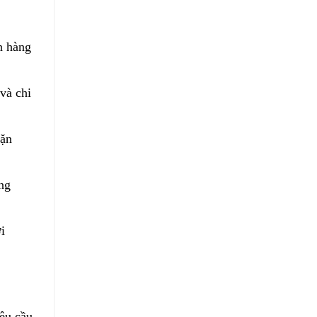
n hàng
 và chi
hặn
ng
i
yêu cầu