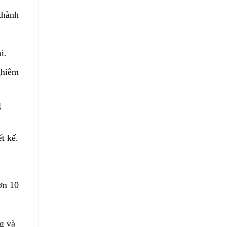
thành
i.
ghiêm
g
t kế.
ơn 10
g và