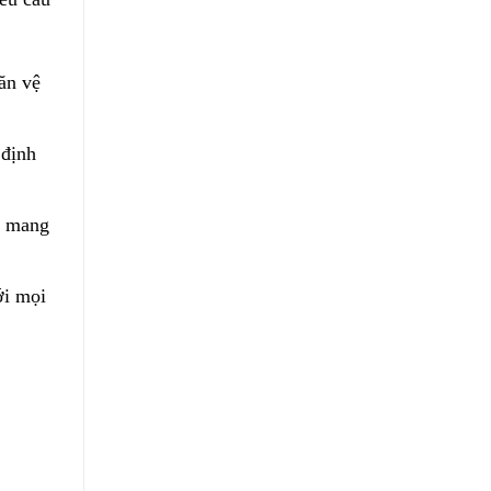
ăn vệ
 định
, mang
ới mọi