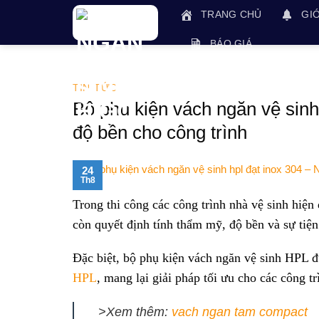
Skip
TRANG CHỦ
GIỚ
to
content
BÁO GIÁ
TIN TỨC
Bộ phụ kiện vách ngăn vệ sinh
độ bền cho công trình
24
Th8
Trong thi công các công trình nhà vệ sinh hiện
còn quyết định tính thẩm mỹ, độ bền và sự tiện
Đặc biệt, bộ phụ kiện vách ngăn vệ sinh HPL đ
HPL
, mang lại giải pháp tối ưu cho các công t
>Xem thêm:
vach ngan tam compact