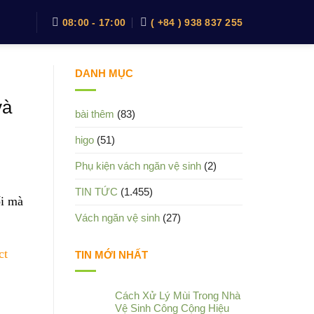
08:00 - 17:00
( +84 ) 938 837 255
DANH MỤC
và
bài thêm
(83)
higo
(51)
Phụ kiện vách ngăn vệ sinh
(2)
TIN TỨC
(1.455)
ối mà
Vách ngăn vệ sinh
(27)
ct
TIN MỚI NHẤT
Cách Xử Lý Mùi Trong Nhà
Vệ Sinh Công Cộng Hiệu