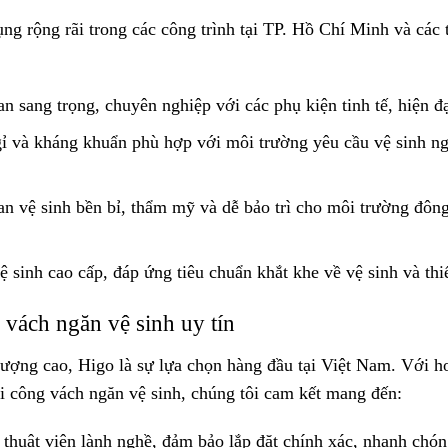
g rộng rãi trong các công trình tại TP. Hồ Chí Minh và các 
 sang trọng, chuyên nghiệp với các phụ kiện tinh tế, hiện đạ
ỉ và kháng khuẩn phù hợp với môi trường yêu cầu vệ sinh n
n vệ sinh bền bỉ, thẩm mỹ và dễ bảo trì cho môi trường đôn
sinh cao cấp, đáp ứng tiêu chuẩn khắt khe về vệ sinh và thiế
 vách ngăn vệ sinh uy tín
lượng cao, Higo là sự lựa chọn hàng đầu tại Việt Nam. Với h
i công vách ngăn vệ sinh, chúng tôi cam kết mang đến:
thuật viên lành nghề, đảm bảo lắp đặt chính xác, nhanh chón