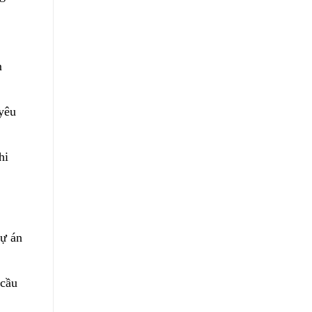
m
yêu
hi
dự án
 cầu