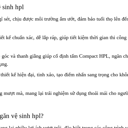
 sinh hpl
gỉ sét, chịu được môi trường ẩm ướt, đảm bảo tuổi thọ lên đế
ết kế chuẩn xác, dễ lắp ráp, giúp tiết kiệm thời gian thi công
 góc và thanh giằng giúp cố định tấm Compact HPL, ngăn c
ụng.
hiết kế hiện đại, tinh xảo, tạo điểm nhấn sang trọng cho khô
ng mượt mà, mang lại trải nghiệm sử dụng thoải mái cho ngườ
găn vệ sinh hpl?
 lại nhiều lợi ích vượt trội, đặc biệt trong các công trình 