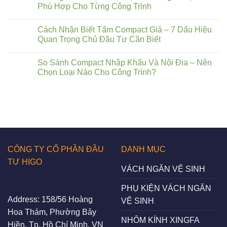
Phù Hợp Cho Từng Công Trình
Cách Nhận Biết Tấm Compact Giả – 7 Dấu Hiệu
Quan Trọng Chủ Đầu Tư Cần Biết
So Sánh Compact Nhập Khẩu Và Nội Địa – Nên
Chọn Loại Nào Cho Công Trình?
CÔNG TY CỔ PHẦN ĐẦU
DANH MỤC
TƯ HIGO
VÁCH NGĂN VỆ SINH
PHỤ KIỆN VÁCH NGĂN
Address:
158/56 Hoàng
VỆ SINH
Hoa Thám, Phường Bảy
NHÔM KÍNH XINGFA
Hiền, Tp. Hồ Chí Minh, VN