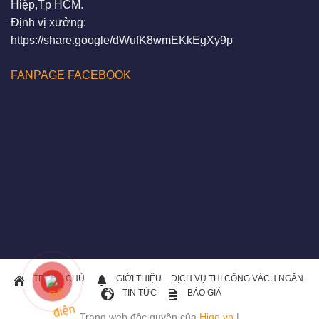
Hiệp,Tp HCM.
Định vị xưởng:
https://share.google/dWufK8wmEKkEgXy9p
FANPAGE FACEBOOK
TRANG CHỦ
GIỚI THIỆU
DỊCH VỤ THI CÔNG VÁCH NGĂN
TIN TỨC
BÁO GIÁ
Trang web độc quyền của
Higo.vn
|