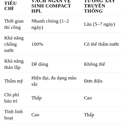
VÁCH NGĂN VỆ
TƯỜNG XÂY
TIÊU
SINH COMPACT
TRUYỀN
CHÍ
HPL
THỐNG
Thời gian
Nhanh chóng (1–2
Lâu (5–7 ngày)
thi công
ngày)
Khả năng
chống
100%
Có thể thấm nước
nước
Khả năng
Dễ dàng
Không thể
tháo lắp
Hiện đại, đa dạng màu
Thẩm mỹ
Đơn điệu
sắc
Chi phí
Thấp
Cao
bảo trì
Tính linh
Cao
Thấp
hoạt