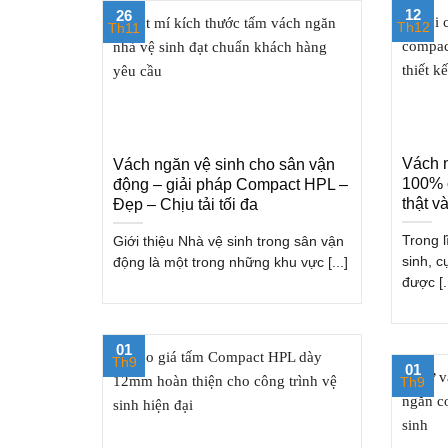
12
26
Th12
Th11
Vách 
Vách ngăn vệ sinh cho sân vận
100% 
động – giải pháp Compact HPL –
thật v
Đẹp – Chịu tải tối đa
Trong l
Giới thiệu Nhà vệ sinh trong sân vận
sinh, 
động là một trong những khu vực [...]
được [..
01
Th9
01
Th9