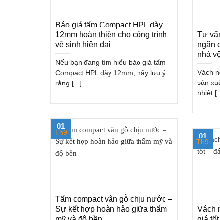
Báo giá tấm Compact HPL dày
12mm hoàn thiện cho công trình
Tư vấn
vệ sinh hiện đại
ngăn 
nhà vệ
Nếu bạn đang tìm hiểu báo giá tấm
Vách n
Compact HPL dày 12mm, hãy lưu ý
sản xuấ
rằng [...]
nhiệt [..
01
Th9
01
Th9
Tấm compact vân gỗ chịu nước –
Sự kết hợp hoàn hảo giữa thẩm
Vách n
mỹ và độ bền
giá tố