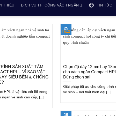
I THIỆU
DỊCH VỤ THI CÔNG VÁCH NGĂN
TIN TỨC
25
Th12
TRÌNH SẢN XUẤT TẤM
Chọn độ dày 12mm hay 18
ACT HPL – VÌ SAO VẬT
cho vách ngăn Compact HP
 NÀY SIÊU BỀN & CHỐNG
Đừng chọn sai!!
C?
Giải pháp tối ưu cho công trình
 HPL là vật liệu cốt lõi trong
vệ sinh – nội thất hiện đại [...]
 ngăn vệ sinh cao cấp, [...]
19