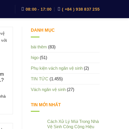
08:00 - 17:00
( +84 ) 938 837 255
DANH MỤC
bài thêm
(83)
higo
(51)
Phụ kiện vách ngăn vệ sinh
(2)
mm
TIN TỨC
(1.455)
L?
Vách ngăn vệ sinh
(27)
 nhà
TIN MỚI NHẤT
Cách Xử Lý Mùi Trong Nhà
Vệ Sinh Công Cộng Hiệu