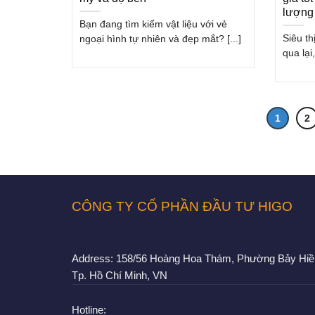
lượng
Bạn đang tìm kiếm vật liệu với vẻ
Siêu th
ngoại hình tự nhiên và đẹp mắt? [...]
qua lại
1
2
CÔNG TY CỔ PHẦN ĐẦU TƯ HIGO
Address:
158/56 Hoàng Hoa Thám, Phường Bảy Hiề
Tp. Hồ Chí Minh, VN
Hotline: