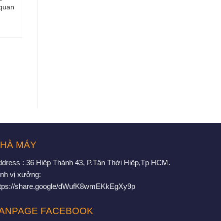
 quan
HÀ MÁY
ddress : 36 Hiệp Thành 43, P.Tân Thới Hiệp,Tp HCM.
nh vị xưởng:
ttps://share.google/dWufK8wmEKkEgXy9p
ANPAGE FACEBOOK