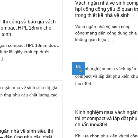
Vách ngăn nhà vệ sinh comp
hpl công cộng yếu tố quan t
trong thiết kế nhà vệ sinh
 thi công và báo giá vách
Vách ngăn nhà vệ sinh công
compact HPL 18mm cho
cộng mang đến công dụng chia 
 sinh
không gian hiệu [...]
găn compact HPL 18mm được
t từ lõi giấy kraft ép dưới
.]
01
Th9
Kinh nghiệm mua vách ngăn
toilet compact và lắp đặt phụ
chuẩn inox304
găn nhà vệ sinh siêu thị
Khi lựa chọn phụ kiện và thi côn
t – đáp ứng nhu cầu chất