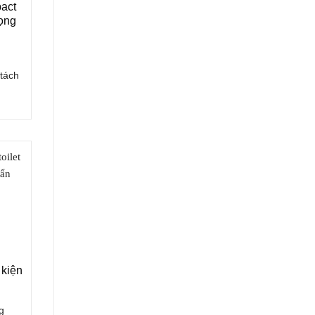
act
rọng
tách
 kiện
g