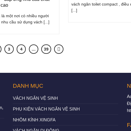
vách ngăn toilet compact , điều
 cao
[...]
ị là một nơi có nhiều người
, nhu cầu sử dụng vách [...]
3
4
…
39
DANH MỤC
N
A
VÁCH NGĂN VỆ SINH
Đị
n,
PHỤ KIỆN VÁCH NGĂN VỆ SINH
h
NHÔM KÍNH XINGFA
F
VÁCH NGĂN DI ĐỘNG