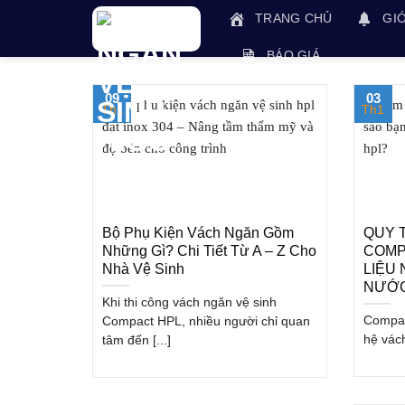
Skip
TRANG CHỦ
GIỚ
to
content
BÁO GIÁ
09
03
Th1
Th1
Bộ Phụ Kiện Vách Ngăn Gồm
QUY 
Những Gì? Chi Tiết Từ A – Z Cho
COMP
Nhà Vệ Sinh
LIỆU
NƯỚ
Khi thi công vách ngăn vệ sinh
Compact
Compact HPL, nhiều người chỉ quan
hệ vách
tâm đến [...]