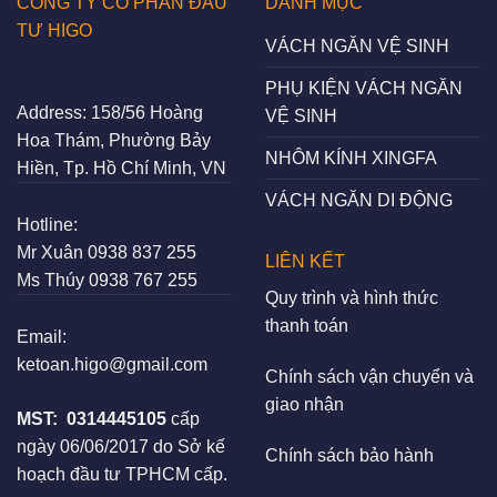
CÔNG TY CỔ PHẦN ĐẦU
DANH MỤC
TƯ HIGO
VÁCH NGĂN VỆ SINH
PHỤ KIỆN VÁCH NGĂN
Address:
158/56 Hoàng
VỆ SINH
Hoa Thám, Phường Bảy
NHÔM KÍNH XINGFA
Hiền, Tp. Hồ Chí Minh, VN
VÁCH NGĂN DI ĐỘNG
Hotline:
Mr Xuân
0938 837 255
LIÊN KẾT
Ms Thúy
0938 767 255
Quy trình và hình thức
thanh toán
Email:
ketoan.higo@gmail.com
Chính sách vận chuyển và
giao nhận
MST:
0314445105
cấp
ngày 06/06/2017 do Sở kế
Chính sách bảo hành
hoạch đầu tư TPHCM cấp.