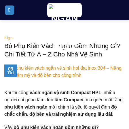
Skip
to
content
higo
Bộ Phụ Kiện Vách Ngăn Gồm Những Gì?
Chi Tiết Từ A – Z Cho Nhà Vệ Sinh
09
Th1
Khi thi công
vách ngăn vệ sinh Compact HPL
, nhiều
người chỉ quan tâm đến
tấm Compact
, mà quên mất rằng
phụ kiện vách ngăn
mới chính là yếu tố quyết định
độ
chắc chắn, độ bền và trải nghiệm sử dụng lâu dài
.
Vậy
bộ phụ kiện vách ngăn gồm những gì?