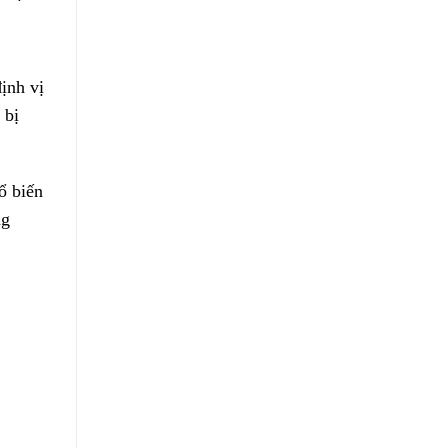
ịnh vị
 bị
ổ biến
ng