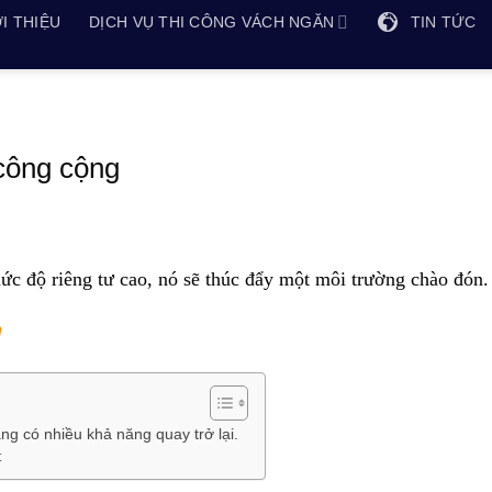
I THIỆU
DỊCH VỤ THI CÔNG VÁCH NGĂN
TIN TỨC
 công cộng
 độ riêng tư cao, nó sẽ thúc đẩy một môi trường chào đón.
h
ng có nhiều khả năng quay trở lại.
t