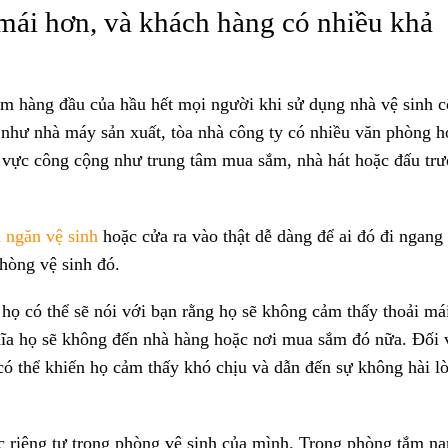
 mái hơn, và khách hàng có nhiều khả
âm hàng đầu của hầu hết mọi người khi sử dụng nhà vệ sinh 
 như nhà máy sản xuất, tòa nhà công ty có nhiều văn phòng h
u vực công cộng như trung tâm mua sắm, nhà hát hoặc đấu tr
 ngăn vệ sinh
hoặc cửa ra vào thật dễ dàng để ai đó đi ngang
phòng vệ sinh đó.
à họ có thể sẽ nói với bạn rằng họ sẽ không cảm thấy thoải má
hĩa họ sẽ không đến nhà hàng hoặc nơi mua sắm đó nữa. Đối 
có thể khiến họ cảm thấy khó chịu và dẫn đến sự không hài l
c riêng tư trong phòng vệ sinh của mình. Trong phòng tắm na