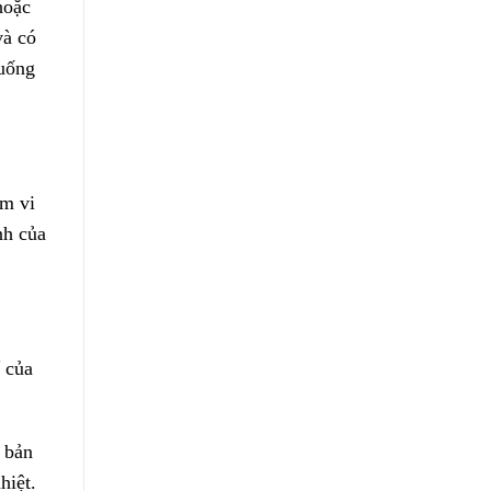
hoặc
và có
xuống
ạm vi
nh của
ế của
ơ bản
hiệt.