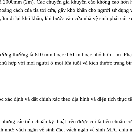
 là 2000mm (2m). Các chuyên gia khuyến cáo không cao hơn 
hoảng cách của tia tới cửa, gây khó khăn cho người sử dụng 
,8m đi lại khó khăn, khi bước vào cửa nhà vệ sinh phải cúi 
a tường thường là 610 mm hoặc 0,61 m hoặc nhỏ hơn 1 m. Ph
phù hợp với mọi người ở mọi lứa tuổi và kích thước trung bì
 xác định và đặt chính xác theo địa hình và diện tích thực t
 nhưng các tiêu chuẩn kỹ thuật trên được coi là tiêu chuẩn c
nh như: vách ngăn vệ sinh đặc, vách ngăn vệ sinh MFC chịu n