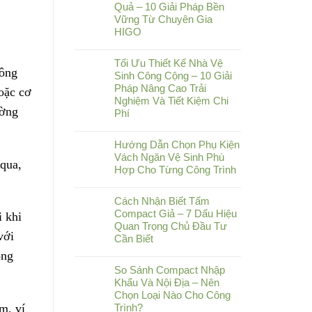
Quả – 10 Giải Pháp Bền
Vững Từ Chuyên Gia
HIGO
Tối Ưu Thiết Kế Nhà Vệ
công
Sinh Công Cộng – 10 Giải
Pháp Nâng Cao Trải
oặc cơ
Nghiệm Và Tiết Kiệm Chi
ường
Phí
Hướng Dẫn Chọn Phụ Kiện
Vách Ngăn Vệ Sinh Phù
 qua,
Hợp Cho Từng Công Trình
Cách Nhận Biết Tấm
Compact Giả – 7 Dấu Hiệu
i khi
Quan Trọng Chủ Đầu Tư
với
Cần Biết
òng
So Sánh Compact Nhập
Khẩu Và Nội Địa – Nên
Chọn Loại Nào Cho Công
m, ví
Trình?