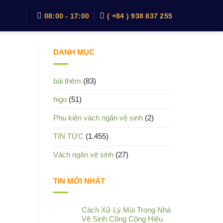
08:00 - 17:00
( +84 ) 938 837 255
DANH MỤC
bài thêm
(83)
higo
(51)
Phụ kiện vách ngăn vệ sinh
(2)
TIN TỨC
(1.455)
Vách ngăn vệ sinh
(27)
TIN MỚI NHẤT
Cách Xử Lý Mùi Trong Nhà
Vệ Sinh Công Cộng Hiệu