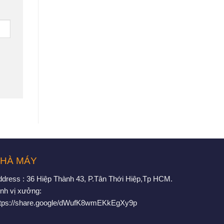
HÀ MÁY
ddress : 36 Hiệp Thành 43, P.Tân Thới Hiệp,Tp HCM.
nh vị xưởng:
ttps://share.google/dWufK8wmEKkEgXy9p