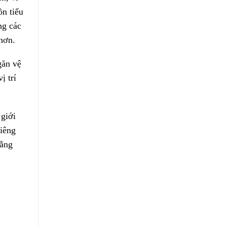
ồn tiểu
ng các
hơn.
găn vệ
ị trí
 giới
riêng
rằng