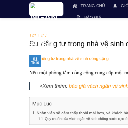
Skip
TRANG CHỦ
GIỚ
to
content
BÁO GIÁ
TIN TỨC
Sự riêng tư trong nhà vệ sinh
01
Th10
Nếu một phòng tắm công cộng cung cấp một mức
>Xem thêm:
báo giá vách ngăn vệ sin
Mục Lục
Nhân viên sẽ cảm thấy thoải mái hơn, và khách hà
Quy chuẩn của vách ngăn vệ sinh chống nước cực tố