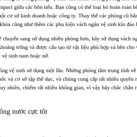
ompact giữa các bồn tiểu. Bạn cũng có thể loại bỏ hoàn toàn b
một cơ sở kinh doanh hoặc công ty. Thay thế các phòng cũ bằ
 khóa cũng như thêm các phụ kiện vách ngăn vệ sinh kín đáo 
ể chuyển sang sử dụng nhiều phòng hơn, hãy sử dụng vách n
khoảng trống và được cấu tạo từ vật liệu phù hợp và bền cho v
hà vệ sinh nam hoặc nữ.
hòng vệ sinh sử dụng một lần. Những phòng tắm trung tính về
huốc và cơ sở tập thể dục, và chúng cung cấp rất nhiều quyền 
tuy nhiên, chiếm rất nhiều không gian, vì vậy hãy chắc chắn 
ống nước cực tốt