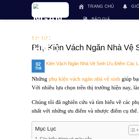
Skip
TRANG CHỦ
GIỚ
to
content
BÁO GIÁ
TIN TỨC
Phụ Kiện Vách Ngăn Nhà Vệ 
02
Th8
Những
phụ kiện vách ngăn nhà vệ sinh
giúp bạn
Với nhiều lựa chọn trên thị trường hiện nay, 
Chúng tôi đã nghiên cứu và tìm hiểu về các ph
nhất với những ưu điểm và nhược điểm cụ thể.
Mục Lục
Các kiểu dáng và màu sắc