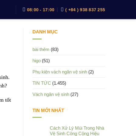
08:00 - 17:00
( +84 ) 938 837 255
DANH MỤC
bài thêm
(83)
higo
(51)
Phụ kiện vách ngăn vệ sinh
(2)
sinh.
TIN TỨC
(1.455)
ình?
Vách ngăn vệ sinh
(27)
m tốt
TIN MỚI NHẤT
Cách Xử Lý Mùi Trong Nhà
Vệ Sinh Công Cộng Hiệu