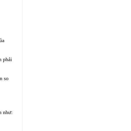
ủa
n phải
n so
n như: