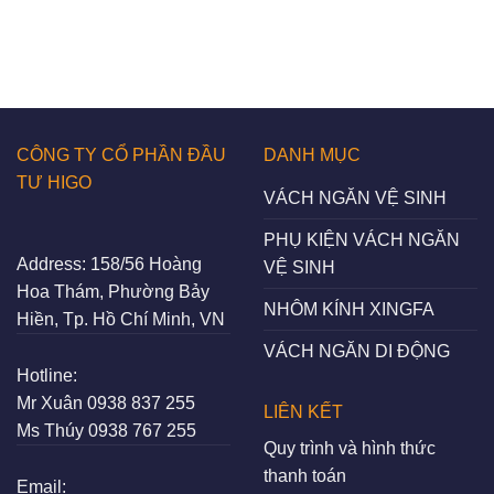
CÔNG TY CỔ PHẦN ĐẦU
DANH MỤC
TƯ HIGO
VÁCH NGĂN VỆ SINH
PHỤ KIỆN VÁCH NGĂN
Address:
158/56 Hoàng
VỆ SINH
Hoa Thám, Phường Bảy
NHÔM KÍNH XINGFA
Hiền, Tp. Hồ Chí Minh, VN
VÁCH NGĂN DI ĐỘNG
Hotline:
Mr Xuân
0938 837 255
LIÊN KẾT
Ms Thúy
0938 767 255
Quy trình và hình thức
thanh toán
Email: