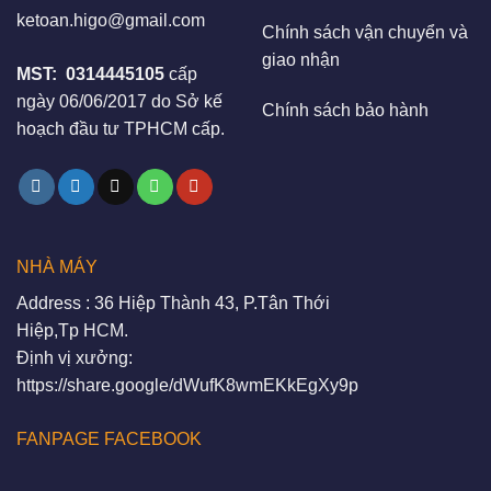
ketoan.higo@gmail.com
Chính sách vận chuyển và
giao nhận
MST:
0314445105
cấp
ngày 06/06/2017 do Sở kế
Chính sách bảo hành
hoạch đầu tư TPHCM cấp.
NHÀ MÁY
Address : 36 Hiệp Thành 43, P.Tân Thới
Hiệp,Tp HCM.
Định vị xưởng:
https://share.google/dWufK8wmEKkEgXy9p
FANPAGE FACEBOOK