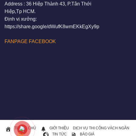
Address : 36 Hiệp Thành 43, P.Tân Thới
Hiệp,Tp HCM.
Định vị xưởng:
https://share.google/dWufK8wmEKkEgXy9p
FANPAGE FACEBOOK
TRANG CHỦ
GIỚI THIỆU
DỊCH VỤ THI CÔNG VÁCH NGĂN
TIN TỨC
BÁO GIÁ