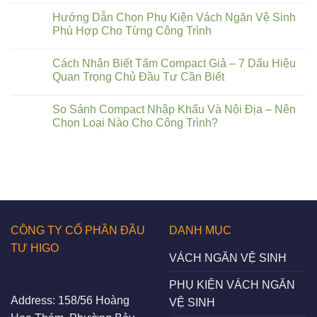
Hướng Dẫn Chọn Phụ Kiện Vách Ngăn Vệ Sinh
Phù Hợp Cho Từng Công Trình
Cách Nhận Biết Tấm Compact Giả – 7 Dấu Hiệu
Quan Trọng Chủ Đầu Tư Cần Biết
So Sánh Compact Nhập Khẩu Và Nội Địa – Nên
Chọn Loại Nào Cho Công Trình?
CÔNG TY CỔ PHẦN ĐẦU
DANH MỤC
TƯ HIGO
VÁCH NGĂN VỆ SINH
PHỤ KIỆN VÁCH NGĂN
Address:
158/56 Hoàng
VỆ SINH