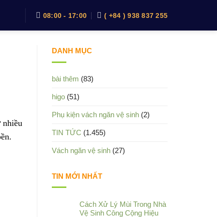
08:00 - 17:00
( +84 ) 938 837 255
DANH MỤC
bài thêm
(83)
higo
(51)
Phụ kiện vách ngăn vệ sinh
(2)
ừ nhiều
TIN TỨC
(1.455)
bền.
Vách ngăn vệ sinh
(27)
TIN MỚI NHẤT
Cách Xử Lý Mùi Trong Nhà
Vệ Sinh Công Cộng Hiệu