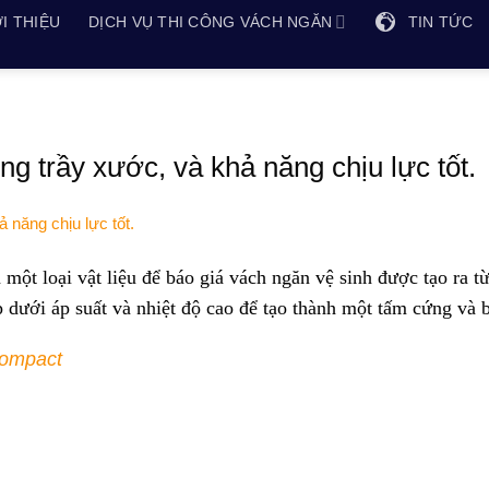
I THIỆU
DỊCH VỤ THI CÔNG VÁCH NGĂN
TIN TỨC
g trầy xước, và khả năng chịu lực tốt.
một loại vật liệu để báo giá vách ngăn vệ sinh được tạo ra t
p dưới áp suất và nhiệt độ cao để tạo thành một tấm cứng và 
compact