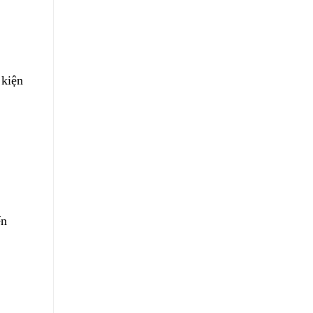
 kiện
ến