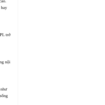
cao.
 hay
PL trở
ng nội
 như
 sống