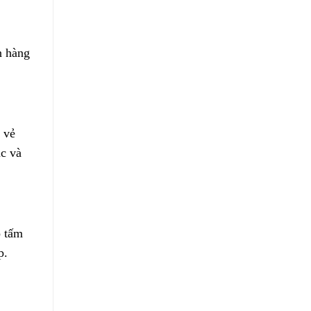
n hàng
 vẻ
úc và
p tấm
p.