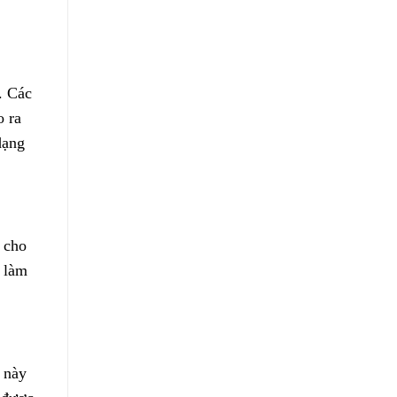
. Các
o ra
dạng
 cho
 làm
 này