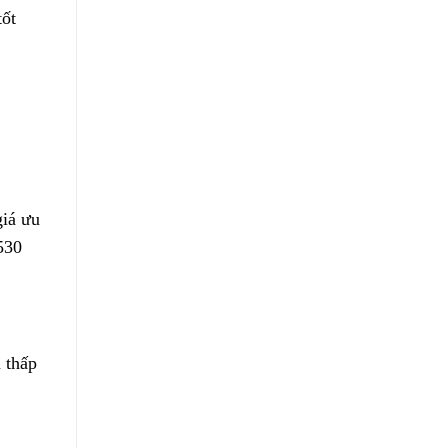
tốt
giá ưu
530
 thấp