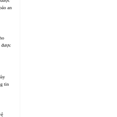
 được
bảo an
cho
í được
dày
g tin
vệ