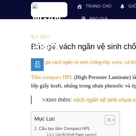
Skip
TRANG CHỦ
GIỚ
to
content
BÁO GIÁ
TIN TỨC
Báo giá vách ngăn vệ sinh chốn
21
Th7
Tấm compact HPL
(High Pressure Laminate) là 
lớp giấy kraft, nhúng trong nhựa phenolic và é
>Xem thêm:
vách ngăn vệ sinh nhựa 
Mục Lục
Cấu tạo tấm Compact HPL
Lớp lõi (Kraft Paper Layers)