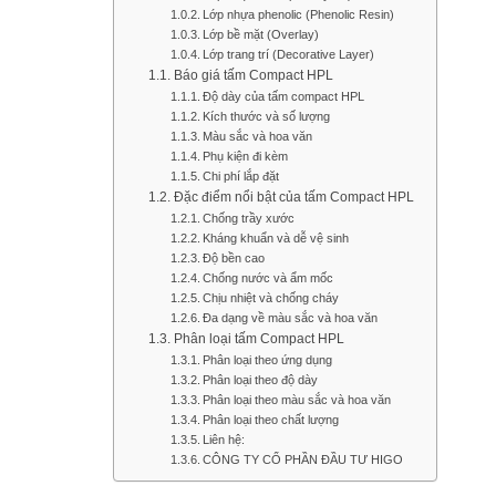
Lớp nhựa phenolic (Phenolic Resin)
Lớp bề mặt (Overlay)
Lớp trang trí (Decorative Layer)
Báo giá tấm Compact HPL
Độ dày của tấm compact HPL
Kích thước và số lượng
Màu sắc và hoa văn
Phụ kiện đi kèm
Chi phí lắp đặt
Đặc điểm nổi bật của tấm Compact HPL
Chống trầy xước
Kháng khuẩn và dễ vệ sinh
Độ bền cao
Chống nước và ẩm mốc
Chịu nhiệt và chống cháy
Đa dạng về màu sắc và hoa văn
Phân loại tấm Compact HPL
Phân loại theo ứng dụng
Phân loại theo độ dày
Phân loại theo màu sắc và hoa văn
Phân loại theo chất lượng
Liên hệ:
CÔNG TY CỔ PHẦN ĐẦU TƯ HIGO