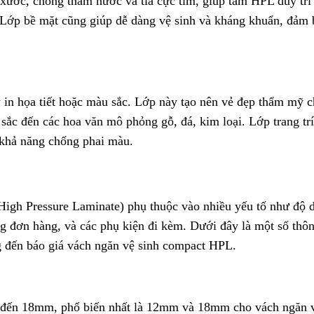
 xước, chống thấm nước và tia cực tím, giúp tấm HPL duy trì
. Lớp bề mặt cũng giúp dễ dàng vệ sinh và kháng khuẩn, đảm 
ấy in họa tiết hoặc màu sắc. Lớp này tạo nên vẻ đẹp thẩm mỹ 
ắc đến các hoa văn mô phỏng gỗ, đá, kim loại. Lớp trang tr
 khả năng chống phai màu.
High Pressure Laminate) phụ thuộc vào nhiều yếu tố như độ 
ng đơn hàng, và các phụ kiện đi kèm. Dưới đây là một số thôn
g đến báo giá vách ngăn vệ sinh compact HPL.
đến 18mm, phổ biến nhất là 12mm và 18mm cho vách ngăn 