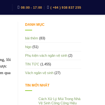
08:00 - 17:00
( +84 ) 938 837 255
DANH MỤC
bài thêm
(83)
higo
(51)
Phụ kiện vách ngăn vệ sinh
(2)
ng, lõi
TIN TỨC
(1.455)
được
âm qua
Vách ngăn vệ sinh
(27)
TIN MỚI NHẤT
Cách Xử Lý Mùi Trong Nhà
Vệ Sinh Công Cộng Hiệu