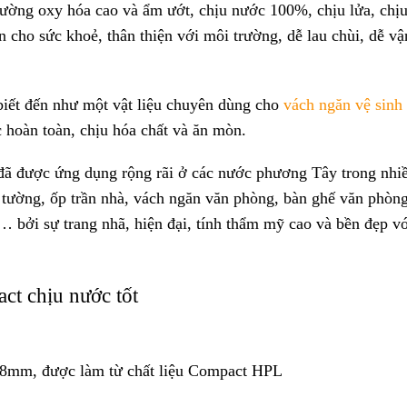
rường oxy hóa cao và ẩm ướt, chịu nước 100%, chịu lửa, chịu
cho sức khoẻ, thân thiện với môi trường, dễ lau chùi, dễ vậ
ết đến như một vật liệu chuyên dùng cho
vách ngăn vệ sinh
c hoàn toàn, chịu hóa chất và ăn mòn.
đã được ứng dụng rộng rãi ở các nước phương Tây trong nhiề
 tường, ốp trần nhà, vách ngăn văn phòng, bàn ghế văn phòng
h… bởi sự trang nhã, hiện đại, tính thẩm mỹ cao và bền đẹp vớ
t chịu nước tốt
18mm, được làm từ chất liệu Compact HPL