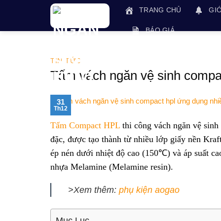
Skip
TRANG CHỦ
GIỚ
to
content
BÁO GIÁ
TIN TỨC
Tấm vách ngăn vệ sinh compact
31
Th12
Tấm Compact HPL
thi công vách ngăn vệ sinh 
đặc, được tạo thành từ nhiều lớp giấy nền Kra
ép nén dưới nhiệt độ cao (150℃) và áp suất c
nhựa Melamine (Melamine resin).
>Xem thêm:
phụ kiện aogao
Mục Lục