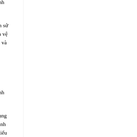
nh
h sử
à vệ
 và
nh
ụng
inh
iểu