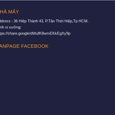
HÀ MÁY
ddress : 36 Hiệp Thành 43, P.Tân Thới Hiệp,Tp HCM.
nh vị xưởng:
ttps://share.google/dWufK8wmEKkEgXy9p
ANPAGE FACEBOOK