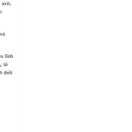
 axit,
n
và
u lĩnh
, tủ
i thời