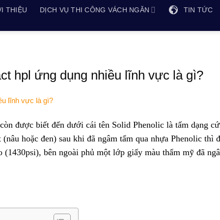
I THIỆU
DỊCH VỤ THI CÔNG VÁCH NGĂN
TIN TỨC
 hpl ứng dụng nhiều lĩnh vực là gì?
còn được biết đến dưới cái tên Solid Phenolic là tấm dạng cứ
ft (nâu hoặc đen) sau khi đã ngâm tẩm qua nhựa Phenolic thì 
ao (1430psi), bên ngoài phủ một lớp giấy màu thẩm mỹ đã ng