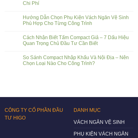
Chi Phí
Hướng Dẫn Chọn Phụ Kiện Vách Ngăn Vệ Sinh
Phù Hợp Cho Từng Công Trình
Cách Nhận Biết Tấm Compact Giả – 7 Dấu Hiệu
Quan Trọng Chủ Đầu Tư Cần Biết
So Sánh Compact Nhập Khẩu Và Nội Địa – Nên
Chọn Loại Nào Cho Công Trình?
CÔNG TY CỔ PHẦN ĐẦU
DANH MỤC
TƯ HIGO
VÁCH NGĂN VỆ SINH
PHỤ KIỆN VÁCH NGĂN