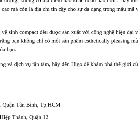
ất lượng, không có địa điểm nào khác hoàn hảo hơn . Đây kh
 cao mà còn là địa chỉ tin cậy cho sự đa dạng trong mẫu mã 
h vệ sinh compact đều được sản xuất với công nghệ hiện đại 
rằng bạn không chỉ có một sản phẩm esthetically pleasing m
của bạn.
ng và dịch vụ tận tâm, hãy đến Higo để khám phá thế giới c
, Quận Tân Bình, Tp.HCM
 Hiệp Thành, Quận 12