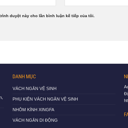
trình duyệt này cho lần bình luận kế tiếp của tôi.
DANH MỤC
N
A
VÁCH NGĂN VỆ SINH
Đị
n,
PHỤ KIỆN VÁCH NGĂN VỆ SINH
h
NHÔM KÍNH XINGFA
F
VÁCH NGĂN DI ĐỘNG