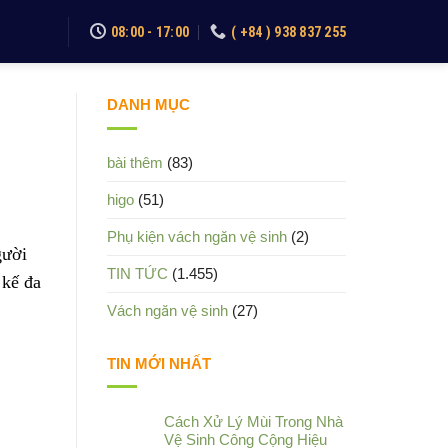
08:00 - 17:00
( +84 ) 938 837 255
DANH MỤC
bài thêm
(83)
higo
(51)
Phụ kiện vách ngăn vệ sinh
(2)
gười
TIN TỨC
(1.455)
 kế đa
Vách ngăn vệ sinh
(27)
TIN MỚI NHẤT
Cách Xử Lý Mùi Trong Nhà
Vệ Sinh Công Cộng Hiệu