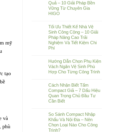
Quả – 10 Giải Pháp Bền
Vững Từ Chuyên Gia
HIGO
Tối Ưu Thiết Kế Nhà Vệ
Sinh Công Cộng – 10 Giải
Pháp Nâng Cao Trải
hẩm mỹ
Nghiệm Và Tiết Kiệm Chi
Phí
u
Hướng Dẫn Chọn Phụ Kiện
Vách Ngăn Vệ Sinh Phù
Hợp Cho Từng Công Trình
c tạo
 bề
Cách Nhận Biết Tấm
Compact Giả – 7 Dấu Hiệu
Quan Trọng Chủ Đầu Tư
Cần Biết
So Sánh Compact Nhập
e và
Khẩu Và Nội Địa – Nên
Chọn Loại Nào Cho Công
, phù
Trình?