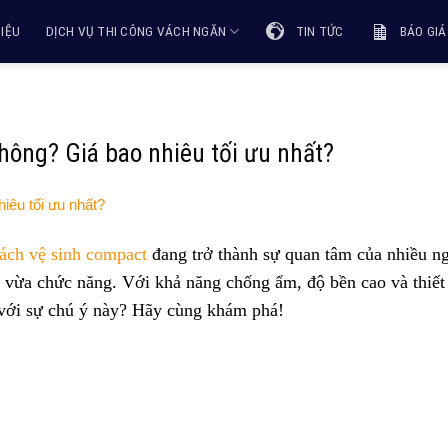
HIỆU
DỊCH VỤ THI CÔNG VÁCH NGĂN
TIN TỨC
BÁO GIÁ
hông? Giá bao nhiêu tối ưu nhất?
ách vệ sinh compact
đang trở thành sự quan tâm của nhiều n
 vừa chức năng. Với khả năng chống ẩm, độ bền cao và thiết
 với sự chú ý này? Hãy cùng khám phá!