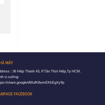
HÀ MÁY
ddress : 36 Hiệp Thành 43, P.Tân Thới Hiệp,Tp HCM.
nh vị xưởng:
ttps://share.google/dWufK8wmEKkEgXy9p
ANPAGE FACEBOOK