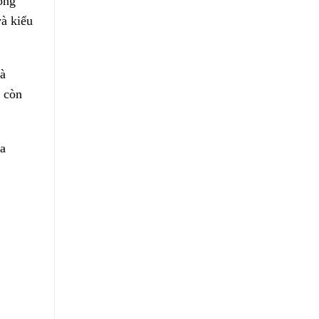
ông
và kiểu
và
à còn
ủa