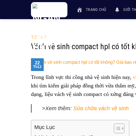
Skip
TRANG CHỦ
GIỚI T
to
content
TIN TỨC
Vách vệ sinh compact hpl có tốt k
22
Th12
Trong lĩnh vực thi công nhà vệ sinh hiện nay,
v
khi tìm kiếm giải pháp đồng thời vừa thẩm mỹ,
dạng, liệu vách vệ sinh compact có xứng đáng
>Xem thêm:
Sửa chữa vách vệ sinh
Mục Lục