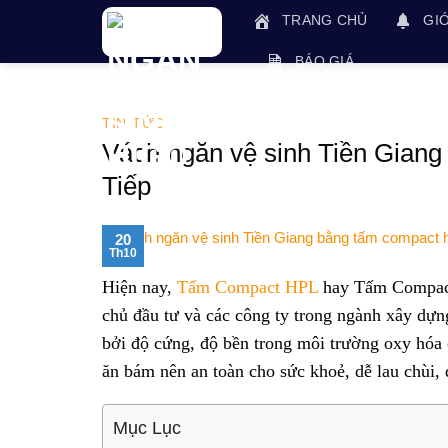
Skip
TRANG CHỦ
GIỚ
to
content
BÁO GIÁ
TIN TỨC
Vách ngăn vệ sinh Tiền Giang
Tiếp
20
Th10
Hiện nay,
Tấm Compact HPL
hay Tấm Compact 
chủ đầu tư và các công ty trong ngành xây dựng,
bởi độ cứng, độ bền trong môi trường oxy hóa
ăn bám nên an toàn cho sức khoẻ, dễ lau chùi, 
Mục Lục