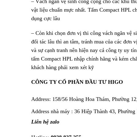
– Vách ngăn vệ sinh công cộng cho các khu th
vật liệu chuẩn mực nhất. Tấm Compact HPL chịu
dụng cực lâu
– Còn khi chọn đơn vị thi công vách ngăn vệ si
đối tác lâu thì an tâm, tránh mua của các đơn 
và sự cạnh tranh nên hiện nay cả công ty uy tí
tấm Compact HPL nhập chính hãng và kém chất 
khách hàng phải xem xét kỹ
CÔNG TY CỔ PHẦN ĐẦU TƯ HIGO
Address:
158/56 Hoàng Hoa Thám, Phường 12
Address nhà máy : 36 Hiệp Thành 43, Phường
Liên hệ zalo