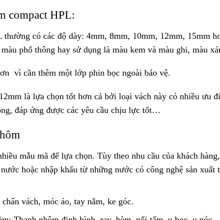
ấm compact HPL:
PL thường có các độ dày: 4mm, 8mm, 10mm, 12mm, 15mm h
 màu phổ thông hay sử dụng là màu kem và màu ghi, màu xá
hơn vì cần thêm một lớp phin bọc ngoài bảo vệ.
12mm là lựa chọn tốt hơn cả bởi loại vách này có nhiều ưu đ
công, đáp ứng được các yêu cầu chịu lực tốt…
nhôm
 nhiều mẫu mã để lựa chọn. Tùy theo nhu cầu của khách hàng,
g nước hoặc nhập khẩu từ những nước có công nghệ sản xuất t
 chân vách, móc áo, tay nắm, ke góc.
m: Thanh nhôm định hình, ray, hèm, nối tấm, u bọc, u nóc.