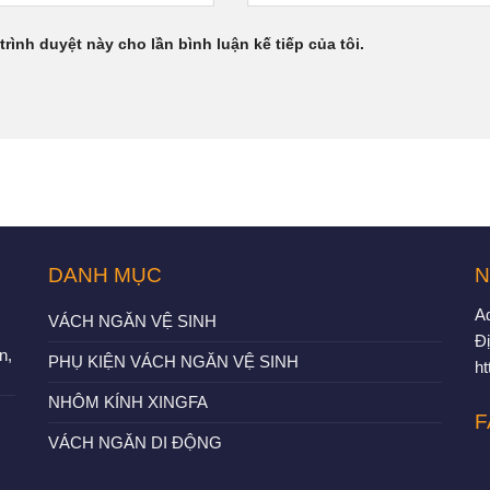
trình duyệt này cho lần bình luận kế tiếp của tôi.
DANH MỤC
N
A
VÁCH NGĂN VỆ SINH
Đị
n,
PHỤ KIỆN VÁCH NGĂN VỆ SINH
h
NHÔM KÍNH XINGFA
F
VÁCH NGĂN DI ĐỘNG