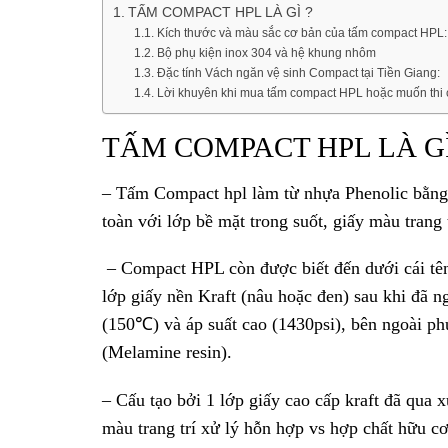
TẤM COMPACT HPL LÀ GÌ ?
Kích thước và màu sắc cơ bản của tấm compact HPL:
Bộ phụ kiện inox 304 và hệ khung nhôm
Đặc tính Vách ngăn vệ sinh Compact tại Tiền Giang:
Lời khuyên khi mua tấm compact HPL hoặc muốn thi
TẤM COMPACT HPL LÀ GÌ
– Tấm Compact hpl làm từ nhựa Phenolic bằng p
toàn với lớp bề mặt trong suốt, giấy màu trang
– Compact HPL còn được biết đến dưới cái tên 
lớp giấy nền Kraft (nâu hoặc đen) sau khi đã 
(150℃) và áp suất cao (1430psi), bên ngoài 
(Melamine resin).
– Cấu tạo bởi 1 lớp giấy cao cấp kraft đã qua
màu trang trí xử lý hỗn hợp vs hợp chất hữu 