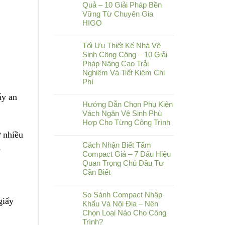
Quả – 10 Giải Pháp Bền
Vững Từ Chuyên Gia
HIGO
Tối Ưu Thiết Kế Nhà Vệ
Sinh Công Cộng – 10 Giải
Pháp Nâng Cao Trải
Nghiệm Và Tiết Kiệm Chi
Phí
áy an
Hướng Dẫn Chọn Phụ Kiện
Vách Ngăn Vệ Sinh Phù
Hợp Cho Từng Công Trình
ừ nhiều
Cách Nhận Biết Tấm
o
Compact Giả – 7 Dấu Hiệu
Quan Trọng Chủ Đầu Tư
Cần Biết
So Sánh Compact Nhập
giấy
Khẩu Và Nội Địa – Nên
Chọn Loại Nào Cho Công
Trình?