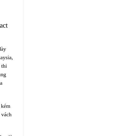
act
dày
aysia,
 thi
ung
a
g kém
 vách