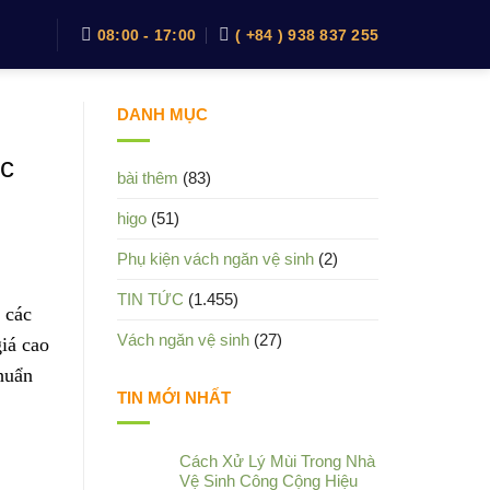
08:00 - 17:00
( +84 ) 938 837 255
DANH MỤC
ực
bài thêm
(83)
higo
(51)
Phụ kiện vách ngăn vệ sinh
(2)
TIN TỨC
(1.455)
 các
Vách ngăn vệ sinh
(27)
giá cao
huẩn
TIN MỚI NHẤT
Cách Xử Lý Mùi Trong Nhà
Vệ Sinh Công Cộng Hiệu