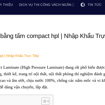
I THIỆU
DỊCH VỤ THI CÔNG VÁCH NGĂN
TIN TỨC
 bằng tấm compact hpl | Nhập Khẩu Tr
Laminate (High Pressure Laminate) đang rất phổ biến được
 thiết kế, trang trí nội thất, nội thất phòng thí nghiệm đánh 
 cao và ẩm ướt, chịu nước 100%, chống các nấm mốc và vi k
dễ dàng vận chuyển, lắp đặt.