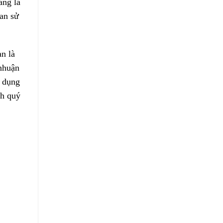
ãng là
an sử
ạn là
 nhuận
ử dụng
nh quý