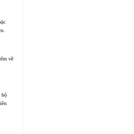
oặc
m.
iểm về
 bộ
iên