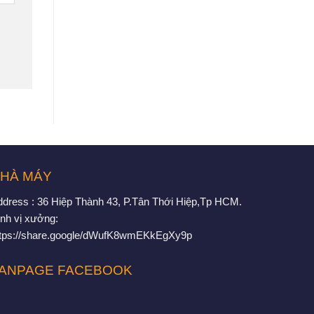
HÀ MÁY
ddress : 36 Hiệp Thành 43, P.Tân Thới Hiệp,Tp HCM.
nh vị xưởng:
ttps://share.google/dWufK8wmEKkEgXy9p
ANPAGE FACEBOOK