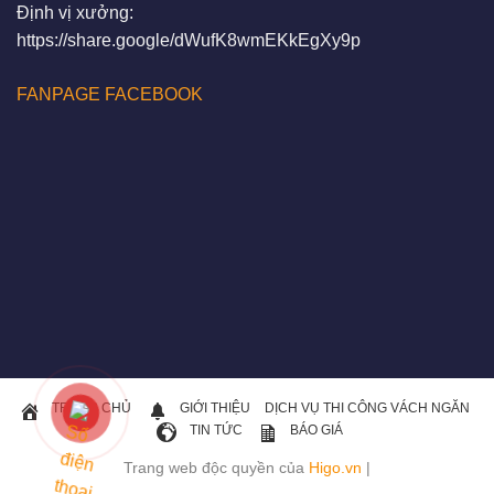
Định vị xưởng:
https://share.google/dWufK8wmEKkEgXy9p
FANPAGE FACEBOOK
TRANG CHỦ
GIỚI THIỆU
DỊCH VỤ THI CÔNG VÁCH NGĂN
TIN TỨC
BÁO GIÁ
Trang web độc quyền của
Higo.vn
|