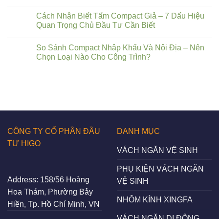
Cách Nhận Biết Tấm Compact Giả – 7 Dấu Hiệu
Quan Trọng Chủ Đầu Tư Cần Biết
So Sánh Compact Nhập Khẩu Và Nội Địa – Nên
Chọn Loại Nào Cho Công Trình?
CÔNG TY CỔ PHẦN ĐẦU
DANH MỤC
TƯ HIGO
VÁCH NGĂN VỆ SINH
PHỤ KIỆN VÁCH NGĂN
Address:
158/56 Hoàng
VỆ SINH
Hoa Thám, Phường Bảy
NHÔM KÍNH XINGFA
Hiền, Tp. Hồ Chí Minh, VN
VÁCH NGĂN DI ĐỘNG