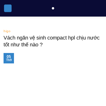
Skip
to
content
higo
Vách ngăn vệ sinh compact hpl chịu nước
tốt như thế nào ?
05
Th9