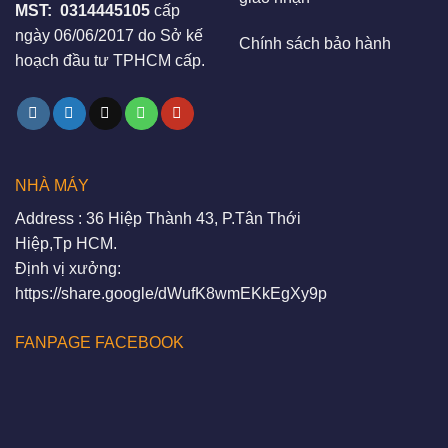
MST:
0314445105
cấp
ngày 06/06/2017 do Sở kế
Chính sách bảo hành
hoạch đầu tư TPHCM cấp.
NHÀ MÁY
Address : 36 Hiệp Thành 43, P.Tân Thới
Hiệp,Tp HCM.
Định vị xưởng:
https://share.google/dWufK8wmEKkEgXy9p
FANPAGE FACEBOOK