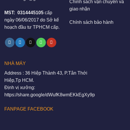
Chính sách vận chuyển và
giao nhận
MST:
0314445105
cấp
ngày 06/06/2017 do Sở kế
Chính sách bảo hành
hoạch đầu tư TPHCM cấp.
NHÀ MÁY
Address : 36 Hiệp Thành 43, P.Tân Thới
Hiệp,Tp HCM.
Định vị xưởng:
https://share.google/dWufK8wmEKkEgXy9p
FANPAGE FACEBOOK