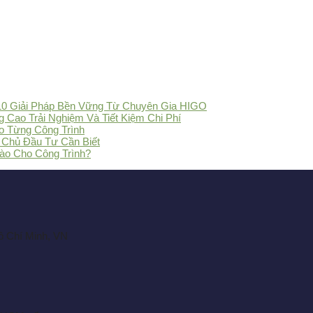
10 Giải Pháp Bền Vững Từ Chuyên Gia HIGO
 Cao Trải Nghiệm Và Tiết Kiệm Chi Phí
o Từng Công Trình
 Chủ Đầu Tư Cần Biết
ào Cho Công Trình?
ồ Chí Minh, VN