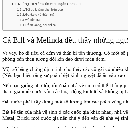
Những ưu điểm của vách ngăn Compact
Tối ưu không gian hiệu quả
Đa dạng về thẩm mỹ
Độ bền cao
Dễ thi công, chi phí rẻ
Cả Bill và Melinda đều thấy những ngư
V
ì vậy, họ đi tiểu cả đêm và thận bị tổn thương.
Có một số p
phóng bản thân tương đối kín đáo dưới màn đêm.
Một số bằng chứng định tính cho thấy các cô gái có nhiều k
(Nếu bạn hiểu rằng sự phân biệt kinh nguyệt đã ăn sâu vào n
Nếu bạn giống như tôi, tôi đoán nhà vệ sinh có thể không p
tham gia nhiều hơn vào các hoạt động kinh tế và không bị b
Đất nước phải xây dựng một số lượng lớn các phân vùng nhà 
Bất kể tên của nhà vệ sinh ở các quốc gia khác nhau, nhà v
Metal, Brick, mỗi quốc gia nên chú ý đến vấn đề nhà vệ si