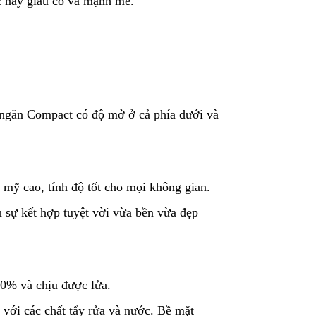
ớc này giàu có và mạnh mẽ.
 ngăn Compact có độ mở ở cả phía dưới và
mỹ cao, tính độ tốt cho mọi không gian.
 sự kết hợp tuyệt vời vừa bền vừa đẹp
00% và chịu được lửa.
với các chất tẩy rửa và nước. Bề mặt