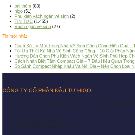
bài thêm
(83)
higo
(51)
Phụ kiện vách ngăn vệ sinh
(2)
TIN TỨC
(1.455)
Vách ngăn vệ sinh
(27)
Tin mới nhất
Cách Xử Lý Mùi Trong Nhà Vệ Sinh Công Cộng Hiệu Quả – 
Tối Ưu Thiết Kế Nhà Vệ Sinh Công Cộng – 10 Giải Pháp Nâng
Hướng Dẫn Chọn Phụ Kiện Vách Ngăn Vệ Sinh Phù Hợp Ch
Cách Nhận Biết Tấm Compact Giả – 7 Dấu Hiệu Quan Trọng
So Sánh Compact Nhập Khẩu Và Nội Địa – Nên Chọn Loại N
CÔNG TY CỔ PHẦN ĐẦU TƯ HIGO
Address:
158/56 Hoàng Hoa Thám, Phường Bảy Hiền, Tp. H
Hotline:
Mr Xuân
0938 837 255
Ms Thúy
0938 767 255
Email:
ketoan.higo@gmail.com