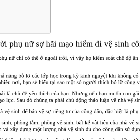
ời phụ nữ sợ hãi mạo hiểm đi vệ sinh c
hụ nữ chỉ có thể ở ngoài trời, vì vậy họ kiểm soát chế độ ăn
hả năng bỏ lỡ các lớp học trong kỳ kinh nguyệt khi không có
hiều nơi, bạn sẽ hiểu tại sao một số người thích bỏ lỡ công v
hải là chủ đề yêu thích của bạn. Nhưng nếu bạn muốn con gái 
ạo lực. Sau đó chúng ta phải chủ động thảo luận về nhà vệ si
vệ sinh để bảo vệ sự riêng tư của công dân, đặc biệt là phụ
ệ sinh, phòng tắm, phòng vệ sinh, bất kể vật liệu của nhà vệ
nh và xây dựng một lượng nhà vệ sinh đủ cho công dân sử dụn