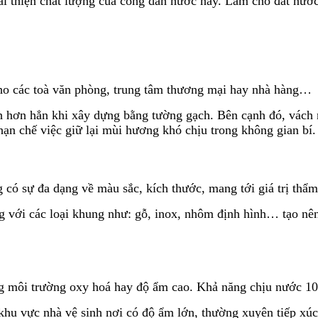
 cải thiện chất lượng của công dân nước này. Làm cho đất nư
ho các toà văn phòng, trung tâm thương mại hay nhà hàng…
ch hơn hẳn khi xây dựng bằng tường gạch. Bên cạnh đó, vách
hạn chế việc giữ lại mùi hương khó chịu trong không gian bí.
ó sự đa dạng về màu sắc, kích thước, mang tới giá trị thẩm 
 với các loại khung như: gỗ, inox, nhôm định hình… tạo nên
ng môi trường oxy hoá hay độ ẩm cao. Khả năng chịu nước 1
hu vực nhà vệ sinh nơi có độ ẩm lớn, thường xuyên tiếp xúc 