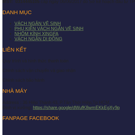
MST:
0314445105
cấp ngày 06/06/2017 do Sở kế hoạch đầu tư 
DANH MỤC
VÁCH NGĂN VỆ SINH
PHỤ KIỆN VÁCH NGĂN VỆ SINH
NHÔM KÍNH XINGFA
VÁCH NGĂN DI ĐỘNG
LIÊN KẾT
Quy trình và hình thức thanh toán
Chính sách vận chuyển và giao nhận
Chính sách bảo hành
NHÀ MÁY
Address : 36 Hiệp Thành 43, P.Tân Thới Hiệp,Tp HCM.
Định vị xưởng:
https://share.google/dWufK8wmEKkEgXy9p
FANPAGE FACEBOOK