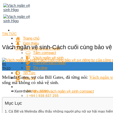
Skip
to
content
TIN TỨC
Trang chủ
Giới thiệu
Vách ngăn vệ sinh-Cách cuối cùng bảo vệ 
Dịch vụ thi công vách ngăn
Tấm compact
Vách ngăn vệ sinh
Phụ kiện vách ngăn
01
Thi công
Th10
Tin Tức
Melinda Gates, vợ của Bill Gates, đã từng nói:
Vách ngăn v
Báo giá
sống mà không có nhà vệ sinh.
>Xem thêm:
phụ kiện vách ngăn vệ sinh compact
08:00 - 17:00
( +84 ) 938 837 255
Mục Lục
Cả Bill và Melinda đều thấy những người phụ nữ sợ hãi mạo hiể