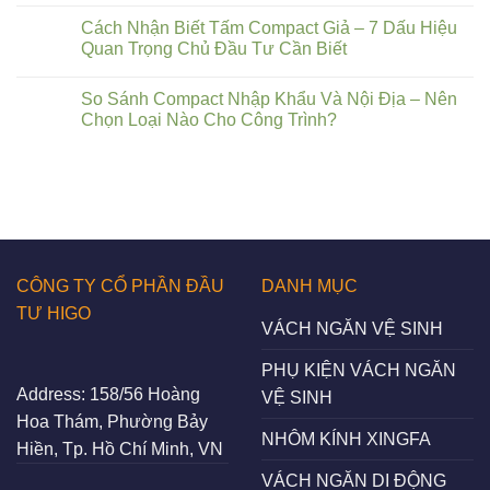
Cách Nhận Biết Tấm Compact Giả – 7 Dấu Hiệu
Quan Trọng Chủ Đầu Tư Cần Biết
So Sánh Compact Nhập Khẩu Và Nội Địa – Nên
Chọn Loại Nào Cho Công Trình?
CÔNG TY CỔ PHẦN ĐẦU
DANH MỤC
TƯ HIGO
VÁCH NGĂN VỆ SINH
PHỤ KIỆN VÁCH NGĂN
Address:
158/56 Hoàng
VỆ SINH
Hoa Thám, Phường Bảy
NHÔM KÍNH XINGFA
Hiền, Tp. Hồ Chí Minh, VN
VÁCH NGĂN DI ĐỘNG