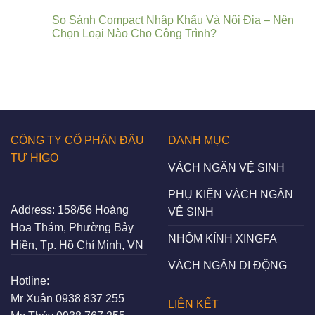
So Sánh Compact Nhập Khẩu Và Nội Địa – Nên
Chọn Loại Nào Cho Công Trình?
CÔNG TY CỔ PHẦN ĐẦU
DANH MỤC
TƯ HIGO
VÁCH NGĂN VỆ SINH
PHỤ KIỆN VÁCH NGĂN
Address:
158/56 Hoàng
VỆ SINH
Hoa Thám, Phường Bảy
NHÔM KÍNH XINGFA
Hiền, Tp. Hồ Chí Minh, VN
VÁCH NGĂN DI ĐỘNG
Hotline:
Mr Xuân
0938 837 255
LIÊN KẾT