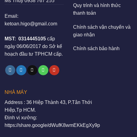
Ms Thúy
0938 767 255
Quy trình và hình thức
thanh toán
Email:
ketoan.higo@gmail.com
Chính sách vận chuyển và
giao nhận
MST:
0314445105
cấp
ngày 06/06/2017 do Sở kế
Chính sách bảo hành
hoạch đầu tư TPHCM cấp.
NHÀ MÁY
Address : 36 Hiệp Thành 43, P.Tân Thới
Hiệp,Tp HCM.
Định vị xưởng:
https://share.google/dWufK8wmEKkEgXy9p