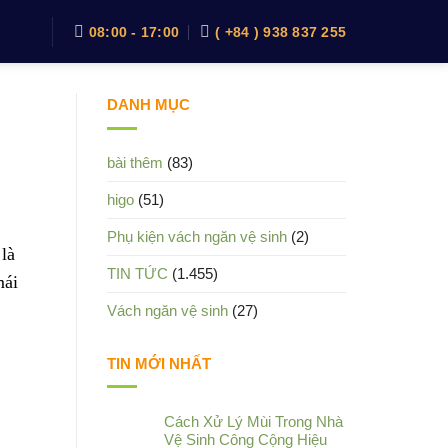
08:00 - 17:00
( +84 ) 938 837 255
DANH MỤC
bài thêm
(83)
higo
(51)
Phụ kiện vách ngăn vệ sinh
(2)
 là
TIN TỨC
(1.455)
mái
Vách ngăn vệ sinh
(27)
TIN MỚI NHẤT
Cách Xử Lý Mùi Trong Nhà
Vệ Sinh Công Cộng Hiệu