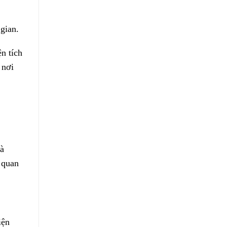
gian.
n tích
 nơi
và
 quan
iện