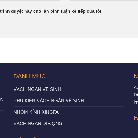
trình duyệt này cho lần bình luận kế tiếp của tôi.
DANH MỤC
N
A
VÁCH NGĂN VỆ SINH
Đị
n,
PHỤ KIỆN VÁCH NGĂN VỆ SINH
h
NHÔM KÍNH XINGFA
F
VÁCH NGĂN DI ĐỘNG