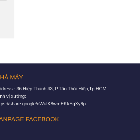
HÀ MÁY
ddress : 36 Hiệp Thành 43, P.Tân Thới Hiệp,Tp HCM.
nh vị xưởng:
ttps://share.google/dWufK8wmEKkEgXy9p
ANPAGE FACEBOOK