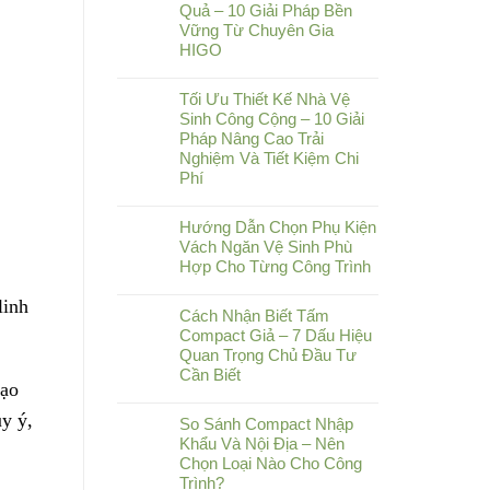
Quả – 10 Giải Pháp Bền
Vững Từ Chuyên Gia
HIGO
Tối Ưu Thiết Kế Nhà Vệ
Sinh Công Cộng – 10 Giải
Pháp Nâng Cao Trải
Nghiệm Và Tiết Kiệm Chi
Phí
Hướng Dẫn Chọn Phụ Kiện
Vách Ngăn Vệ Sinh Phù
Hợp Cho Từng Công Trình
linh
Cách Nhận Biết Tấm
Compact Giả – 7 Dấu Hiệu
Quan Trọng Chủ Đầu Tư
Cần Biết
tạo
ùy ý,
So Sánh Compact Nhập
Khẩu Và Nội Địa – Nên
Chọn Loại Nào Cho Công
Trình?