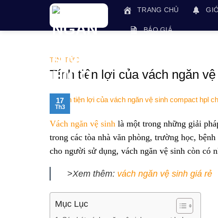
Skip
TRANG CHỦ
GIỚ
to
content
BÁO GIÁ
TIN TỨC
Tính tiện lợi của vách ngăn vệ
17
Th3
Vách ngăn vệ sinh
là một trong những giải pháp
trong các tòa nhà văn phòng, trường học, bệnh 
cho người sử dụng, vách ngăn vệ sinh còn có 
>Xem thêm:
vách ngăn vệ sinh giá rẻ
Mục Lục