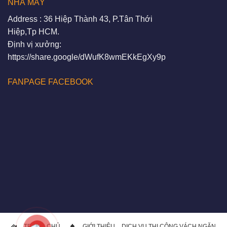
NHÀ MÁY
Address : 36 Hiệp Thành 43, P.Tân Thới
Hiệp,Tp HCM.
Định vị xưởng:
https://share.google/dWufK8wmEKkEgXy9p
FANPAGE FACEBOOK
TRANG CHỦ
GIỚI THIỆU
DỊCH VỤ THI CÔNG VÁCH NGĂN