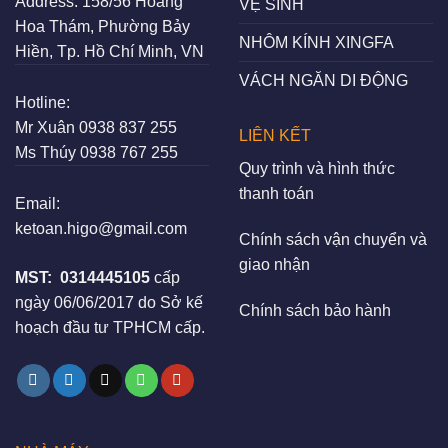
Address:
158/56 Hoàng
VỆ SINH
Hoa Thám, Phường Bảy
NHÔM KÍNH XINGFA
Hiền, Tp. Hồ Chí Minh, VN
VÁCH NGĂN DI ĐỘNG
Hotline:
Mr Xuân
0938 837 255
LIÊN KẾT
Ms Thúy
0938 767 255
Quy trình và hình thức
thanh toán
Email:
ketoan.higo@gmail.com
Chính sách vận chuyển và
giao nhận
MST:
0314445105
cấp
ngày 06/06/2017 do Sở kế
Chính sách bảo hành
hoạch đầu tư TPHCM cấp.