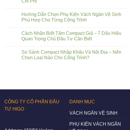
Chi Phí
Hướng Dẫn Chọn Phụ Kiện Vách Ngăn Vệ Sinh
Phù Hợp Cho Từng Công Trình
Cách Nhận Biết Tấm Compact Giả – 7 Dấu Hiệu
Quan Trọng Chủ Đầu Tư Cần Biết
So Sánh Compact Nhập Khẩu Và Nội Địa – Nên
Chọn Loại Nào Cho Công Trình?
CÔNG TY CỔ PHẦN ĐẦU
DANH MỤC
TƯ HIGO
VÁCH NGĂN VỆ SINH
PHỤ KIỆN VÁCH NGĂN