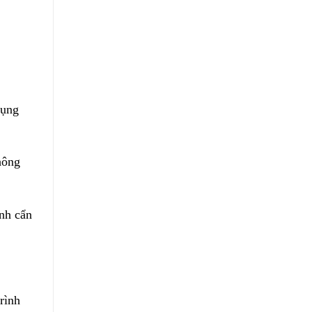
dụng
hông
ành cẩn
rình