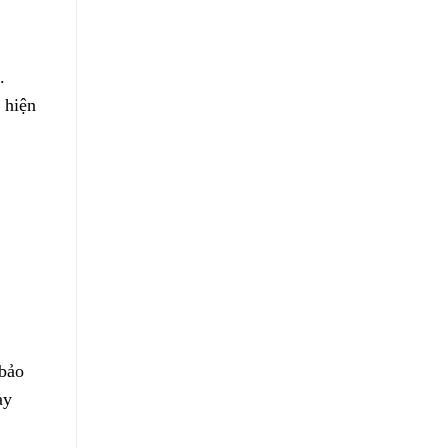
.
 hiện
 bảo
ày