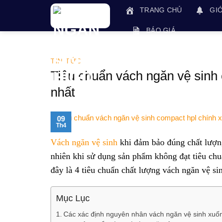
Skip
TRANG CHỦ
GIỚ
to
content
BÁO GIÁ
TIN TỨC
Tiêu chuẩn vách ngăn vệ sinh 
nhất
09
Th4
Vách ngăn vệ sinh
khi đảm bảo đúng chất lượng 
nhiên khi sử dụng sản phẩm không đạt tiêu chu
đây là 4 tiêu chuẩn chất lượng vách ngăn vệ si
Mục Lục
Các xác định nguyên nhân vách ngăn vệ sinh xuố