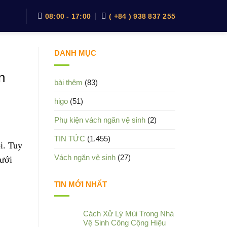
08:00 - 17:00
( +84 ) 938 837 255
DANH MỤC
n
bài thêm
(83)
higo
(51)
Phụ kiện vách ngăn vệ sinh
(2)
TIN TỨC
(1.455)
i. Tuy
Vách ngăn vệ sinh
(27)
Dưới
TIN MỚI NHẤT
Cách Xử Lý Mùi Trong Nhà
Vệ Sinh Công Cộng Hiệu