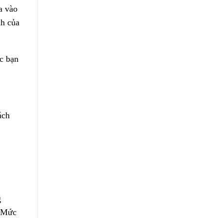
a vào
nh của
c bạn
ách
g
. Mức