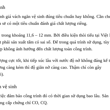
inh
đánh giá vách ngăn vệ sinh đúng tiêu chuẩn hay không. Cần ch
 sẽ có một tiêu chuẩn đánh giá chất lượng riêng.
 trong khoảng 11,6 – 12 mm. Bởi điều kiện thòi tiếu tại Việ
 phải sản xuất tấm có sai số. Để trong quá trình sử dụng, tùy
p không ảnh hưởng đến chất lượng toàn công trình.
ợng cực tốt, khi tiếp xúc lâu với nước độ nở không đáng kể 
ng càng kém thì độ giãn nở càng cao. Thậm chí còn gây
i).
n vệ sinh
iệc đảm bảo công trình đó có thời gian sử dụng bao lâu. Sả
cung cấp chứng chỉ CO, CQ.