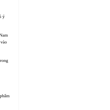
ú ý
t Nam
 vào
trong
n phẩm