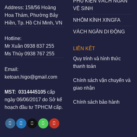
PHỤ KIỆN VÁCH NGĂN
Address:
158/56 Hoàng
VỆ SINH
Hoa Thám, Phường Bảy
NHÔM KÍNH XINGFA
Hiền, Tp. Hồ Chí Minh, VN
VÁCH NGĂN DI ĐỘNG
Hotline:
Mr Xuân
0938 837 255
LIÊN KẾT
Ms Thúy
0938 767 255
Quy trình và hình thức
thanh toán
Email:
ketoan.higo@gmail.com
Chính sách vận chuyển và
giao nhận
MST:
0314445105
cấp
ngày 06/06/2017 do Sở kế
Chính sách bảo hành
hoạch đầu tư TPHCM cấp.