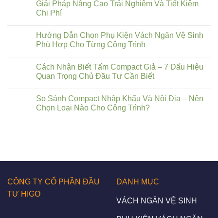
Giải Pháp Nâng Cao Trải Nghiệm Và Tiết Kiệm
Chi Phí
Hướng Dẫn Chọn Phụ Kiện Vách Ngăn Vệ Sinh
Phù Hợp Cho Từng Công Trình
Cách Nhận Biết Tấm Compact Giả – 7 Dấu Hiệu
Quan Trọng Chủ Đầu Tư Cần Biết
So Sánh Compact Nhập Khẩu Và Nội Địa – Nên
Chọn Loại Nào Cho Công Trình?
CÔNG TY CỔ PHẦN ĐẦU
DANH MỤC
TƯ HIGO
VÁCH NGĂN VỆ SINH