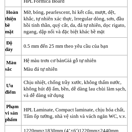
HPL Formica Board
Hoàn
Mờ, bóng, pearlescent, hi kết cấu, mượt, dệt,
thiện
khắc, tự nhiên xác thực, lrregular dòng, sơn, đầu
bề
hồi tinh thần, quý cắt, da, đá tự nhiên, dọc rigato,
mặt
ngang, dập nổi và đặc biệt khác bề mặt
Độ
0.5 mm đến 25 mm theo yêu cầu của bạn
dày
Hệ màu trơn cơ bản
Giả gỗ tự nhiên
Màu
sắc
Màu đá tự nhiên
Chịu nhiệt, chống trầy xước, không thấm nước,
Ưu
không hút độ ẩm, bền, dễ dàng lau chùi làm sạch,
điểm
và dễ dàng sử dụng
Phạm
HPL Laminate, Compact laminate, chịu hóa chất,
vi sản
Tấm ốp tường, nhà vệ sinh và vách ngăn WC, v.v.
phẩm
1220mm×1830mm (4’×6′)
1220mm×2440mm