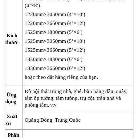
(4’×8′)
1220mm×3050mm (4’×10′)
1220mm×3660mm (4’×12′)
1525mm×1830mm (5’×6′)
Kích
1525mm×3050mm (5’×10′)
thước
1525mm×3660mm (5’×12′)
1830mm×1830mm (6’×6′)
1830mm×3660mm (6’×12′)
hoặc theo đặt hàng riêng của bạn.
Đồ nội thất trong nhà, ghế, bàn hàng đầu, quầy,
Ứng
tấm ốp tường, tấm tường, trụ cột, trần nhà và
dụng
phòng tắm, v.v.
Xuất
Quảng Đông, Trung Quốc
xứ
Phân