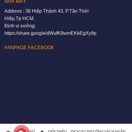
NHÀ MÁY
Address : 36 Hiệp Thành 43, P.Tân Thới
Hiệp,Tp HCM.
Định vị xưởng:
https://share.google/dWufK8wmEKkEgXy9p
FANPAGE FACEBOOK
TRANG CHỦ
GIỚI THIỆU
DỊCH VỤ THI CÔNG VÁCH NGĂN