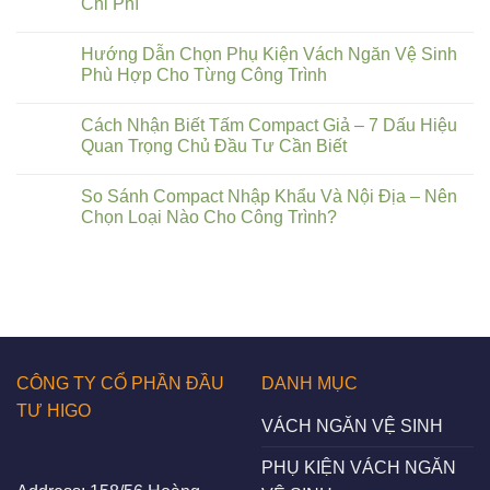
Chi Phí
Hướng Dẫn Chọn Phụ Kiện Vách Ngăn Vệ Sinh
Phù Hợp Cho Từng Công Trình
Cách Nhận Biết Tấm Compact Giả – 7 Dấu Hiệu
Quan Trọng Chủ Đầu Tư Cần Biết
So Sánh Compact Nhập Khẩu Và Nội Địa – Nên
Chọn Loại Nào Cho Công Trình?
CÔNG TY CỔ PHẦN ĐẦU
DANH MỤC
TƯ HIGO
VÁCH NGĂN VỆ SINH
PHỤ KIỆN VÁCH NGĂN