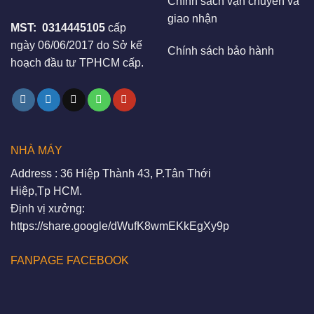
Chính sách vận chuyển và
giao nhận
MST:
0314445105
cấp
ngày 06/06/2017 do Sở kế
Chính sách bảo hành
hoạch đầu tư TPHCM cấp.
NHÀ MÁY
Address : 36 Hiệp Thành 43, P.Tân Thới
Hiệp,Tp HCM.
Định vị xưởng:
https://share.google/dWufK8wmEKkEgXy9p
FANPAGE FACEBOOK