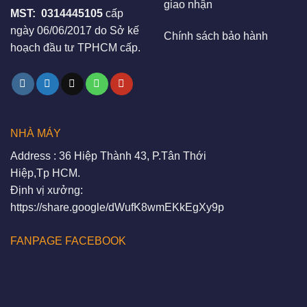
giao nhận
MST:
0314445105
cấp
ngày 06/06/2017 do Sở kế
Chính sách bảo hành
hoạch đầu tư TPHCM cấp.
NHÀ MÁY
Address : 36 Hiệp Thành 43, P.Tân Thới
Hiệp,Tp HCM.
Định vị xưởng:
https://share.google/dWufK8wmEKkEgXy9p
FANPAGE FACEBOOK