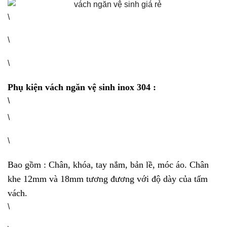
\
\
\
Phụ kiện vách ngăn vệ sinh inox 304 :
\
\
\
Bao gồm : Chân, khóa, tay nắm, bản lề, móc áo. Chân
khe 12mm và 18mm tương đương với độ dày của tấm
vách.
\