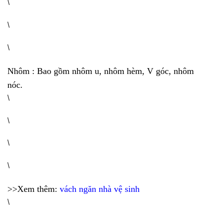
\
\
\
Nhôm : Bao gồm nhôm u, nhôm hèm, V góc, nhôm
nóc.
\
\
\
\
>>Xem thêm:
vách ngăn nhà vệ sinh
\