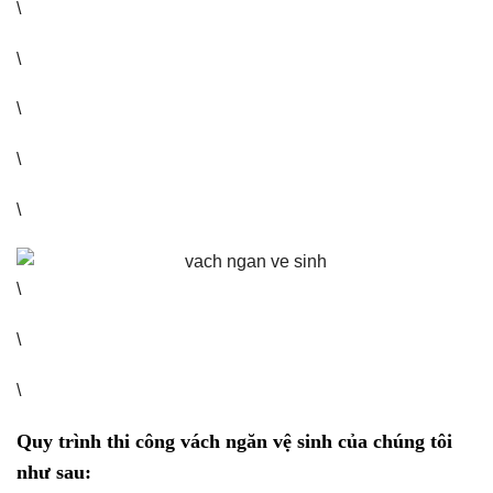
\
\
\
\
\
\
\
\
Quy trình thi công vách ngăn vệ sinh của chúng tôi
như sau: