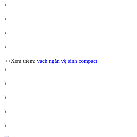
\
\
\
\
>>Xem thêm:
vách ngăn vệ sinh compact
\
\
\
\
\