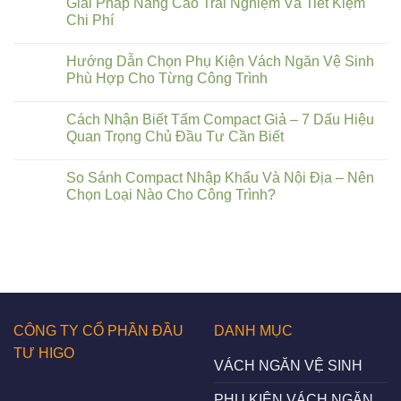
Giải Pháp Nâng Cao Trải Nghiệm Và Tiết Kiệm
Chi Phí
Hướng Dẫn Chọn Phụ Kiện Vách Ngăn Vệ Sinh
Phù Hợp Cho Từng Công Trình
Cách Nhận Biết Tấm Compact Giả – 7 Dấu Hiệu
Quan Trọng Chủ Đầu Tư Cần Biết
So Sánh Compact Nhập Khẩu Và Nội Địa – Nên
Chọn Loại Nào Cho Công Trình?
CÔNG TY CỔ PHẦN ĐẦU
DANH MỤC
TƯ HIGO
VÁCH NGĂN VỆ SINH
PHỤ KIỆN VÁCH NGĂN