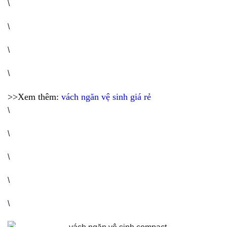
\
\
\
\
>>Xem thêm:
vách ngăn vệ sinh giá rẻ
\
\
\
\
\