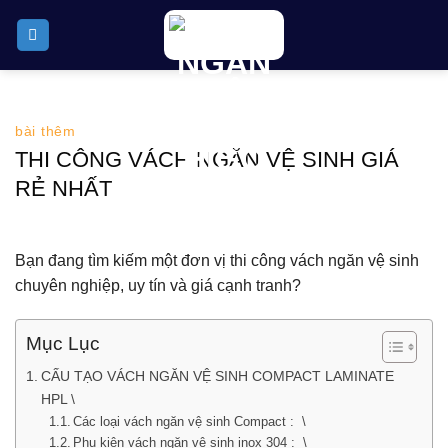
Skip
to
content
bài thêm
THI CÔNG VÁCH NGĂN VỆ SINH GIÁ
RẺ NHẤT
Bạn đang tìm kiếm một đơn vị thi công vách ngăn vệ sinh
chuyên nghiệp, uy tín và giá cạnh tranh?
Mục Lục
CẤU TẠO VÁCH NGĂN VỆ SINH COMPACT LAMINATE
HPL \
Các loại vách ngăn vệ sinh Compact : \
Phụ kiện vách ngăn vệ sinh inox 304 : \