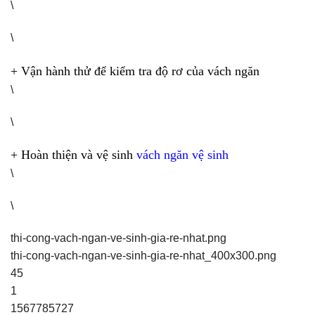
\
\
+ Vận hành thử để kiểm tra độ rơ của vách ngăn
\
\
+ Hoàn thiện và vệ sinh
vách ngăn vệ sinh
\
\
thi-cong-vach-ngan-ve-sinh-gia-re-nhat.png
thi-cong-vach-ngan-ve-sinh-gia-re-nhat_400x300.png
45
1
1567785727