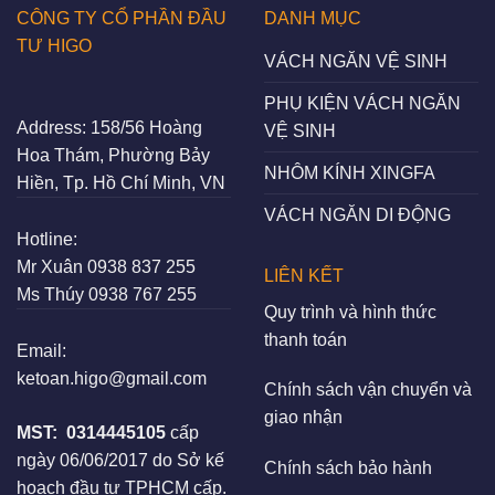
CÔNG TY CỔ PHẦN ĐẦU
DANH MỤC
TƯ HIGO
VÁCH NGĂN VỆ SINH
PHỤ KIỆN VÁCH NGĂN
Address:
158/56 Hoàng
VỆ SINH
Hoa Thám, Phường Bảy
NHÔM KÍNH XINGFA
Hiền, Tp. Hồ Chí Minh, VN
VÁCH NGĂN DI ĐỘNG
Hotline:
Mr Xuân
0938 837 255
LIÊN KẾT
Ms Thúy
0938 767 255
Quy trình và hình thức
thanh toán
Email:
ketoan.higo@gmail.com
Chính sách vận chuyển và
giao nhận
MST:
0314445105
cấp
ngày 06/06/2017 do Sở kế
Chính sách bảo hành
hoạch đầu tư TPHCM cấp.