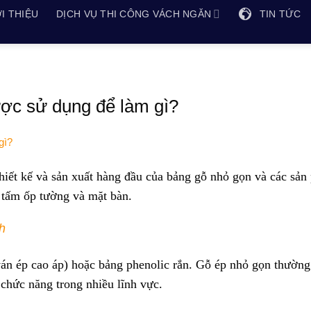
I THIỆU
DỊCH VỤ THI CÔNG VÁCH NGĂN
TIN TỨC
ợc sử dụng để làm gì?
hiết kế và sản xuất hàng đầu của bảng gỗ nhỏ gọn và các sả
 tấm ốp tường và mặt bàn.
h
án ép cao áp) hoặc bảng phenolic rắn. Gỗ ép nhỏ gọn thườn
 chức năng trong nhiều lĩnh vực.