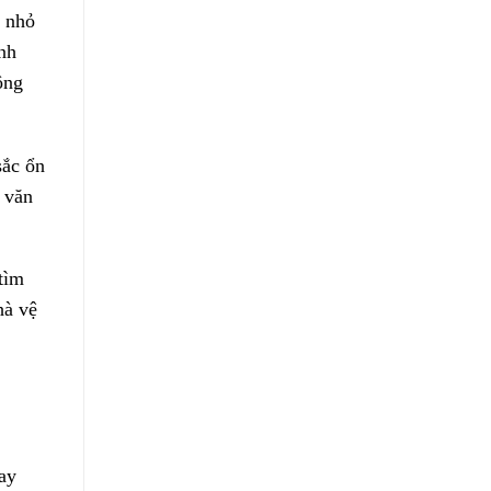
e nhỏ
ành
ông
sắc ổn
, văn
tìm
hà vệ
ay