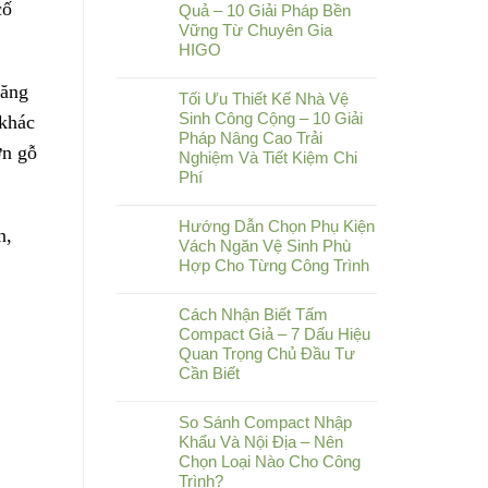
cố
Quả – 10 Giải Pháp Bền
Vững Từ Chuyên Gia
HIGO
năng
Tối Ưu Thiết Kế Nhà Vệ
Sinh Công Cộng – 10 Giải
 khác
Pháp Nâng Cao Trải
ơn gỗ
Nghiệm Và Tiết Kiệm Chi
Phí
Hướng Dẫn Chọn Phụ Kiện
n,
Vách Ngăn Vệ Sinh Phù
Hợp Cho Từng Công Trình
Cách Nhận Biết Tấm
Compact Giả – 7 Dấu Hiệu
Quan Trọng Chủ Đầu Tư
Cần Biết
So Sánh Compact Nhập
Khẩu Và Nội Địa – Nên
Chọn Loại Nào Cho Công
Trình?