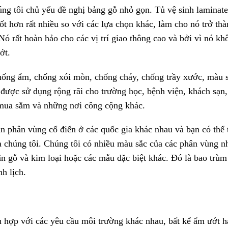
úng tôi chủ yếu đề nghị bảng gỗ nhỏ gọn. Tủ vệ sinh laminat
ốt hơn rất nhiều so với các lựa chọn khác, làm cho nó trở th
Nó rất hoàn hảo cho các vị trí giao thông cao và bởi vì nó kh
ớt.
ống ẩm, chống xói mòn, chống cháy, chống trầy xước, màu 
, được sử dụng rộng rãi cho trường học, bệnh viện, khách sạn
m mua sắm và những nơi công cộng khác.
n phân vùng cổ điển ở các quốc gia khác nhau và bạn có thể 
ủa chúng tôi. Chúng tôi có nhiều màu sắc của các phân vùng n
n gỗ và kim loại hoặc các mẫu đặc biệt khác. Đó là bao trùm
nh lịch.
 hợp với các yêu cầu môi trường khác nhau, bất kể ẩm ướt h