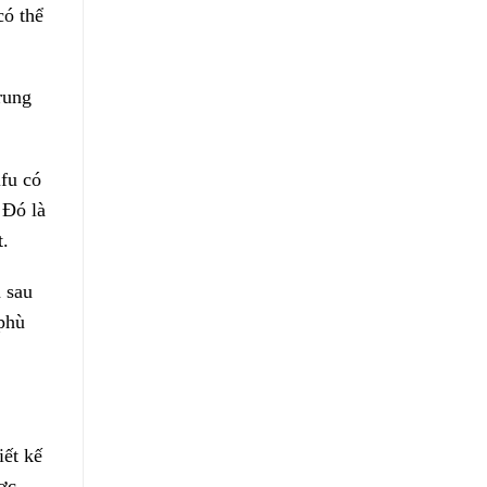
có thể
rung
ifu có
 Đó là
t.
 sau
 phù
iết kế
ợc