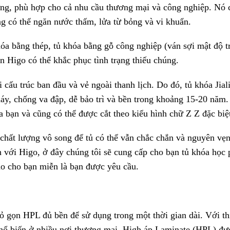
ứng, phù hợp cho cả nhu cầu thương mại và công nghiệp. Nó 
ng có thể ngăn nước thấm, lửa từ bỏng và vi khuẩn.
hóa bằng thép, tủ khóa bằng gỗ công nghiệp (ván sợi mật độ t
n Higo có thể khắc phục tình trạng thiếu chúng.
ấu trúc ban đầu và vẻ ngoài thanh lịch. Do đó, tủ khóa Jial
y, chống va đập, dễ bảo trì và bền trong khoảng 15-20 năm.
 bạn và cũng có thể được cắt theo kiểu hình chữ Z Z đặc biệ
chất lượng vô song để tủ có thể vẫn chắc chắn và nguyên vẹn
 với Higo, ở đây chúng tôi sẽ cung cấp cho bạn tủ khóa học
ảo cho bạn miễn là bạn được yêu cầu.
 gọn HPL đủ bền để sử dụng trong một thời gian dài. Với th
 phổ biến ở nhiều nơi thương mại. High áp Laminate (HPL) đư