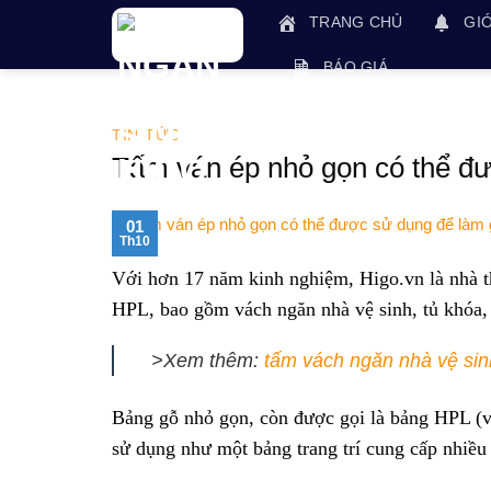
Skip
TRANG CHỦ
GIỚ
to
content
BÁO GIÁ
TIN TỨC
Tấm ván ép nhỏ gọn có thể đư
01
Th10
Với hơn 17 năm kinh nghiệm, Higo.vn là nhà t
HPL, bao gồm vách ngăn nhà vệ sinh, tủ khóa,
>Xem thêm:
tấm vách ngăn nhà vệ sin
Bảng gỗ nhỏ gọn, còn được gọi là bảng HPL (v
sử dụng như một bảng trang trí cung cấp nhiều