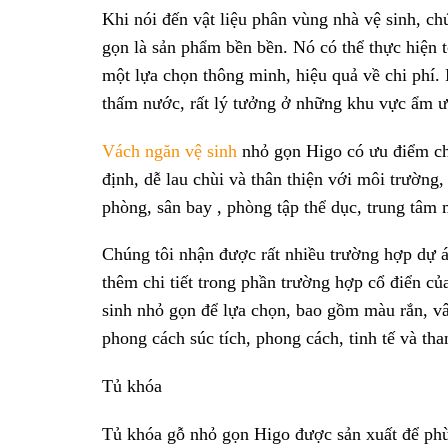
Khi nói đến vật liệu phân vùng nhà vệ sinh, ch
gọn là sản phẩm bền bền. Nó có thể thực hiện t
một lựa chọn thông minh, hiệu quả về chi phí. 
thấm nước, rất lý tưởng ở những khu vực ẩm ư
Vách ngăn vệ sinh
nhỏ gọn Higo có ưu điểm ch
định, dễ lau chùi và thân thiện với môi trường
phòng, sân bay , phòng tập thể dục, trung tâ
Chúng tôi nhận được rất nhiều trường hợp dự á
thêm chi tiết trong phần trường hợp cổ điển c
sinh nhỏ gọn để lựa chọn, bao gồm màu rắn, vâ
phong cách súc tích, phong cách, tinh tế và tha
Tủ khóa
Tủ khóa gỗ nhỏ gọn Higo được sản xuất để phù