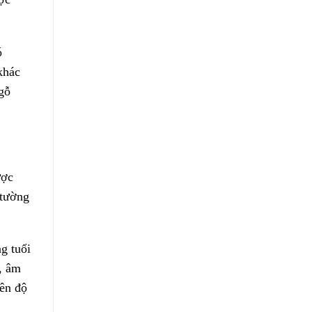
ó
khác
gỗ
ược
 tường
g tuổi
y, âm
rên độ