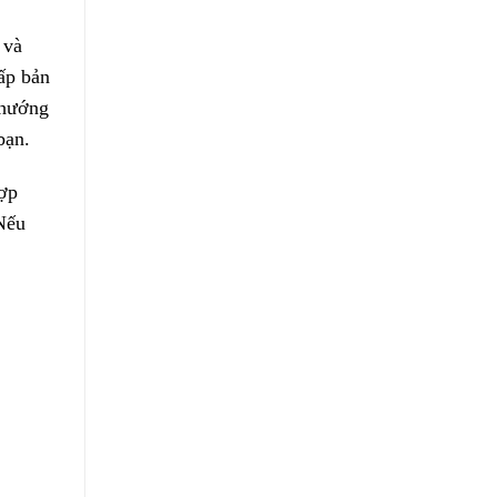
 và
ấp bản
 hướng
bạn.
hợp
 Nếu