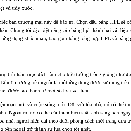
iệt và trầy xước.
hiếc bàn thương mại này dễ bảo trì. Chọn đầu bảng HPL sẽ c
ắn. Chúng tôi đặc biệt nâng cấp bảng hpl thành hai vật liệu 
c ứng dụng khác nhau, bao gồm bảng tổng hợp HPL và bảng 
rang trí nhằm mục đích làm cho bức tường trông giống như đ
ế. Tấm ốp tường bên ngoài là một ứng dụng được sử dụng trên
 biệt được tạo thành từ một số loại vật liệu.
ện mạo mới và cuộc sống mới. Đối với tòa nhà, nó có thể tăn
 nhà. Ngoài ra, nó có thể cải thiện hiệu suất ánh sáng ban ngà
òa nhà, người hiện đại theo đuổi phong cách thời trang dựa t
g bên ngoài trở thành sự lựa chọn tốt nhất.