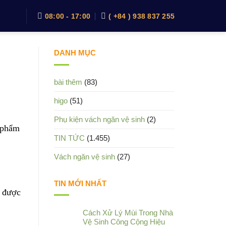
08:00 - 17:00
( +84 ) 938 837 255
DANH MỤC
bài thêm
(83)
higo
(51)
Phụ kiện vách ngăn vệ sinh
(2)
n phẩm
TIN TỨC
(1.455)
Vách ngăn vệ sinh
(27)
TIN MỚI NHẤT
g được
Cách Xử Lý Mùi Trong Nhà
Vệ Sinh Công Cộng Hiệu