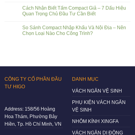
Cách Nhận Biết Tấm Compact Giả – 7 Dấu Hiệu
Quan Trọng Chủ Đầu Tư Cần Biết
So Sánh Compact Nhập Khẩu Và Nội Địa – Nên
Chọn Loại Nào Cho Công Trình?
CÔNG TY CỔ PHẦN ĐẦU
DANH MỤC
TƯ HIGO
VÁCH NGĂN VỆ SINH
PHỤ KIỆN VÁCH NGĂN
Address:
158/56 Hoàng
VỆ SINH
Hoa Thám, Phường Bảy
NHÔM KÍNH XINGFA
Hiền, Tp. Hồ Chí Minh, VN
VÁCH NGĂN DI ĐỘNG