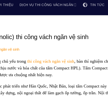
I THIỆU
DỊCH VỤ THI CÔNG VÁCH NGĂN
TIN TỨC
lic) thi công vách ngăn vệ sinh
 chủ yếu trong
thi công vách ngăn vệ sinh
, bàn thí nghiệm c
, chịu nước và hóa chất của tấm Compact HPL). Tấm Compac
t được ưa chuộng nhất hiện nay.
c phát triển như Hàn Quốc, Nhật Bản, loại tấm Compact này
y dựng, nội ngoại thất để làm gạch ốp tường, ốp trần. Nội th