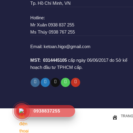
Tp. Hồ Chí Minh, VN
Hotline:
Mr Xuân
0938 837 255
Ms Thúy
0938 767 255
Email:
ketoan.higo@gmail.com
MST:
0314445105
cấp ngày 06/06/2017 do Sở kế
hoạch đầu tư TPHCM cấp.
0938837255
TRANG