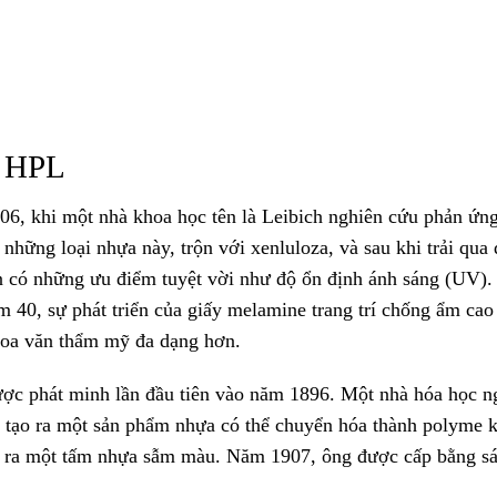
t HPL
06, khi một nhà khoa học tên là Leibich nghiên cứu phản ứn
hững loại nhựa này, trộn với xenluloza, và sau khi trải qua
rắn có những ưu điểm tuyệt vời như độ ổn định ánh sáng (UV)
 40, sự phát triển của giấy melamine trang trí chống ẩm cao
oa văn thẩm mỹ đa dạng hơn.
ợc phát minh lần đầu tiên vào năm 1896. Một nhà hóa học n
 tạo ra một sản phẩm nhựa có thể chuyển hóa thành polyme 
ạo ra một tấm nhựa sẫm màu. Năm 1907, ông được cấp bằng s