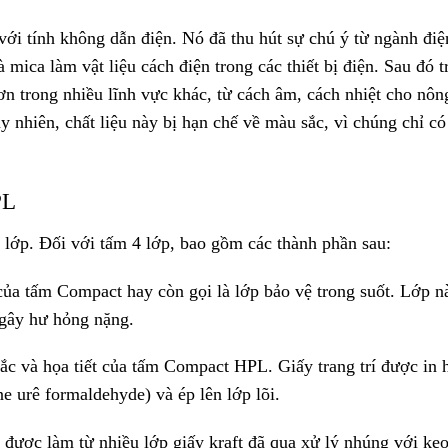
 với tính không dẫn điện. Nó đã thu hút sự chú ý từ ngành điệ
à mica làm vật liệu cách điện trong các thiết bị điện. Sau đó 
ơn trong nhiều lĩnh vực khác, từ cách âm, cách nhiệt cho nôn
 nhiên, chất liệu này bị hạn chế về màu sắc, vì chúng chỉ c
PL
ớp. Đối với tấm 4 lớp, bao gồm các thành phần sau:
 của tấm Compact hay còn gọi là lớp bảo vệ trong suốt. Lớp n
 gây hư hỏng nặng.
sắc và họa tiết của tấm Compact HPL. Giấy trang trí được in 
 urê formaldehyde) và ép lên lớp lõi.
 được làm từ nhiều lớp giấy kraft đã qua xử lý nhúng với ke