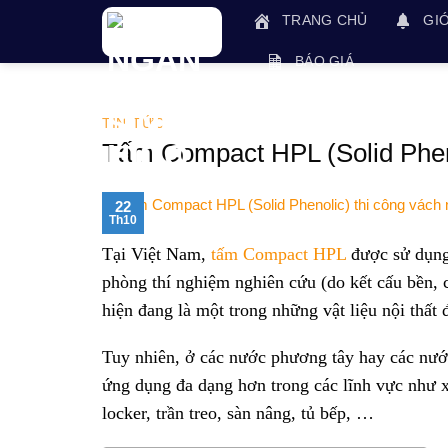
Skip
TRANG CHỦ
GIỚ
to
content
BÁO GIÁ
TIN TỨC
Tấm Compact HPL (Solid Pheno
22
Th10
Tại Việt Nam,
tấm Compact HPL
được sử dụng
phòng thí nghiệm nghiên cứu (do kết cấu bền
hiện đang là một trong những vật liệu nội thấ
Tuy nhiên, ở các nước phương tây hay các nướ
ứng dụng đa dạng hơn trong các lĩnh vực như xâ
locker, trần treo, sàn nâng, tủ bếp, …