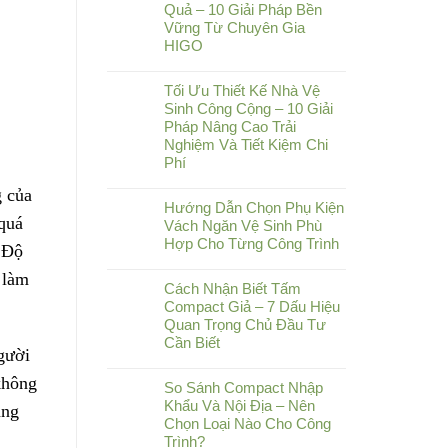
Quả – 10 Giải Pháp Bền
Vững Từ Chuyên Gia
HIGO
Tối Ưu Thiết Kế Nhà Vệ
Sinh Công Cộng – 10 Giải
Pháp Nâng Cao Trải
Nghiệm Và Tiết Kiệm Chi
Phí
g của
Hướng Dẫn Chọn Phụ Kiện
 quá
Vách Ngăn Vệ Sinh Phù
Hợp Cho Từng Công Trình
. Độ
 làm
Cách Nhận Biết Tấm
Compact Giả – 7 Dấu Hiệu
Quan Trọng Chủ Đầu Tư
Cần Biết
gười
không
So Sánh Compact Nhập
Khẩu Và Nội Địa – Nên
áng
Chọn Loại Nào Cho Công
Trình?