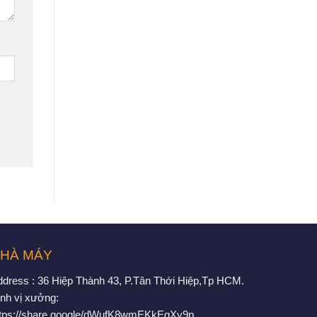
HÀ MÁY
ddress : 36 Hiệp Thành 43, P.Tân Thới Hiệp,Tp HCM.
nh vị xưởng:
ttps://share.google/dWufK8wmEKkEgXy9p