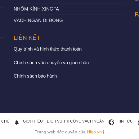
NHÔM KÍNH XINGFA
F
VÁCH NGĂN DI ĐỘNG
LIÊN KẾT
Quy trình và hình thức thanh toán
Chính sách vận chuyển và giao nhận
Chính sách bảo hành
 CHỦ
GIỚI THIỆU
DỊCH VỤ THI CÔNG VÁCH NGĂN
TIN TỨC
Trang web độc quyền của
Higo.vn
|