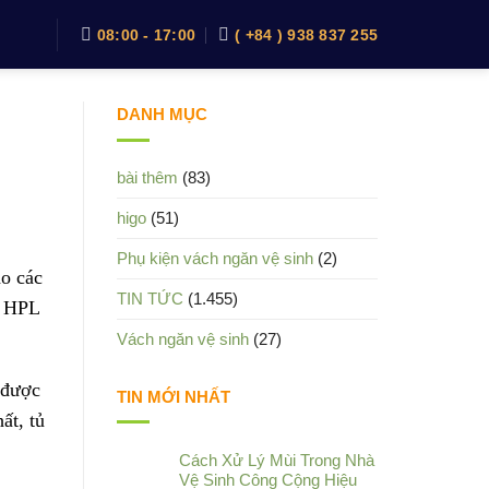
08:00 - 17:00
( +84 ) 938 837 255
DANH MỤC
bài thêm
(83)
higo
(51)
Phụ kiện vách ngăn vệ sinh
(2)
ho các
TIN TỨC
(1.455)
t HPL
Vách ngăn vệ sinh
(27)
 được
TIN MỚI NHẤT
ất, tủ
Cách Xử Lý Mùi Trong Nhà
Vệ Sinh Công Cộng Hiệu