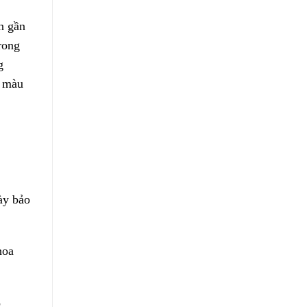
n gần
trong
g
ó màu
ày bảo
hoa
o