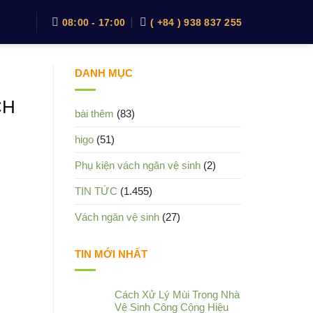
08:00 - 17:00
( +84 ) 938 837 255
DANH MỤC
CH
bài thêm
(83)
higo
(51)
Phụ kiện vách ngăn vệ sinh
(2)
TIN TỨC
(1.455)
Vách ngăn vệ sinh
(27)
TIN MỚI NHẤT
Cách Xử Lý Mùi Trong Nhà
Vệ Sinh Công Cộng Hiệu