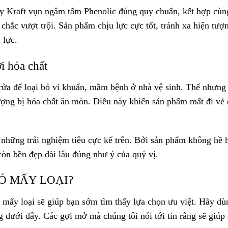
giấy Kraft vụn ngâm tẩm Phenolic đúng quy chuẩn, kết hợp cùn
hắc vượt trội. Sản phẩm chịu lực cực tốt, tránh xa hiện tượ
 lực.
i hóa chất
rửa để loại bỏ vi khuẩn, mầm bệnh ở nhà vệ sinh. Thế nhưng
tượng bị hóa chất ăn mòn. Điều này khiến sản phẩm mất đi vẻ
những trải nghiệm tiêu cực kể trên. Bởi sản phẩm không hề 
 còn bền đẹp dài lâu đúng như ý của quý vị.
Ó MẤY LOẠI?
mấy loại sẽ giúp bạn sớm tìm thấy lựa chọn ưu việt. Hãy dù
ưới đây. Các gợi mở mà chúng tôi nói tới tin rằng sẽ giúp 