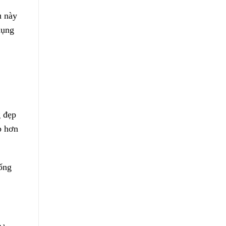
u này
dụng
g đẹp
p hơn
uống