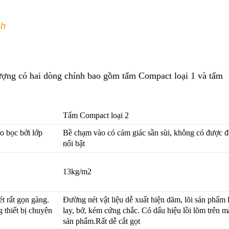
nh
lượng có hai dòng chính bao gồm tấm Compact loại 1 và tấm
Tấm Compact loại 2
o bọc bởi lớp
Bề chạm vào có cảm giác sần sùi, không có được 
nổi bật
13kg/m2
t rất gọn gàng.
Đường nét vật liệu dễ xuất hiện dăm, lõi sản phẩm 
 thiết bị chuyên
lay, bở, kém cứng chắc. Có dấu hiệu lồi lõm trên mặ
sản phẩm.Rất dễ cắt gọt