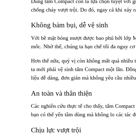
Dùng tấm Compact còn là lựa chọn tuyệt vời gi
chống cháy vượt trội. Do đó, ngay cả khi xảy r
Không bám bụi, dễ vệ sinh
Với bề mặt bóng mượt được bao phủ bởi lớp M
mốc. Nhờ thế, chúng ta hạn chế tối đa nguy cơ
Hơn thế nữa, quý vị còn không mất quá nhiều 
ta mới phải vệ sinh tấm Compact một lần. Đồng 
liệu dễ dàng, đơn giản mà không yêu cầu nhiều 
An toàn và thân thiện
Các nghiên cứu thực tế cho thấy, tấm Compact k
bạn có thể yên tâm dùng mà không lo các tác đ
Chịu lực vượt trội