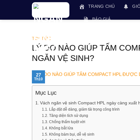
Skip
TRANG CHỦ
GIỚ
to
content
BÁO GIÁ
TIN TỨC
LÝ DO NÀO GIÚP TẤM CO
NGĂN VỆ SINH?
27
Th10
Mục Lục
Vách ngăn vệ sinh Compact HPL ngày càng xuất h
Lắp đặt dễ dàng, giảm tải trọng công trình
Tăng diện tích sử dụng
Chống thấm tuyệt vời
Không bắt lửa
Không bám bụi, dễ vệ sinh