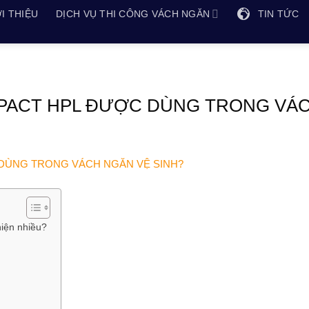
I THIỆU
DỊCH VỤ THI CÔNG VÁCH NGĂN
TIN TỨC
MPACT HPL ĐƯỢC DÙNG TRONG VÁ
iện nhiều?