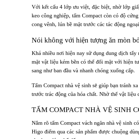
Với kết cấu 4 lớp ưu việt, đặc biệt, nhờ lớp 
keo công nghiệp, tấm Compact còn có độ cứng c
cong vênh, lún bề mặt trước các tác động ngoại
Nói không với hiện tượng ăn mòn bở
Khá nhiều nơi hiện nay sử dụng dung dịch tẩy 
mặt vật liệu kém bền có thể đối mặt với hiện 
sang như ban đầu và nhanh chóng xuống cấp.
Tấm Compact nhà vệ sinh sẽ giúp bạn tránh xa 
trước trác động của hóa chất. Nhờ thế vật liệu
TẤM COMPACT NHÀ VỆ SINH C
Nắm rõ tấm Compact vách ngăn nhà vệ sinh có 
Higo điểm qua các sản phẩm được chuộng dùng d