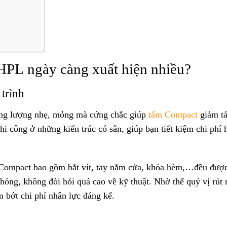
HPL ngày càng xuất hiện nhiều?
 trình
ọng lượng nhẹ, mỏng mà cứng chắc giúp
tấm Compact
giảm tả
hi công ở những kiến trúc có sẵn, giúp bạn tiết kiệm chi phí 
 Compact bao gồm bắt vít, tay nắm cửa, khóa hèm,…đều được
hóng, không đòi hỏi quá cao về kỹ thuật. Nhờ thế quý vị rút
m bớt chi phí nhân lực đáng kể.