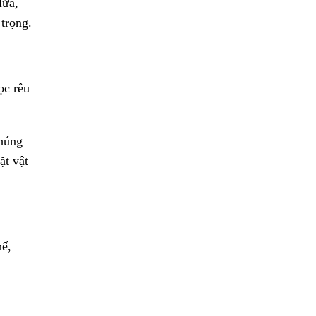
lửa,
 trọng.
ọc rêu
chúng
ặt vật
hế,