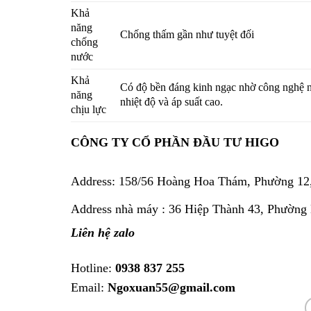
Khả
năng
Chống thấm gần như tuyệt đối
chống
nước
Khả
Có độ bền đáng kinh ngạc nhờ công nghệ n
năng
nhiệt độ và áp suất cao.
chịu lực
CÔNG TY CỔ PHẦN ĐẦU TƯ HIGO
Address:
158/56 Hoàng Hoa Thám, Phường 12
Address nhà máy : 36 Hiệp Thành 43, Phường
Liên hệ zalo
Hotline:
0938 837 255
Email:
Ngoxuan55@gmail.com