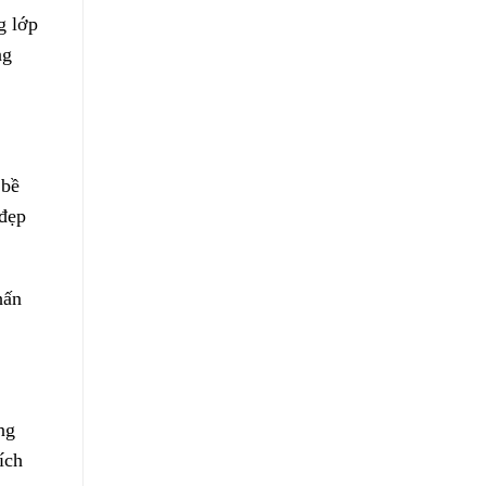
g lớp
ng
 bề
 đẹp
hấn
ng
ích