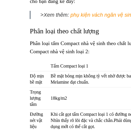
cho bạn đáng kể đấy:
>Xem thêm:
phụ kiện vách ngăn vệ si
Phân loại theo chất lượng
Phân loại tấm Compact nhà vệ sinh theo chất 
Compact nhà vệ sinh loại 2:
Tấm Compact loại 1
Độ mịn
Bề mặt bóng mịn không tỳ vết nhờ được ba
bề mặt
Melamine đạt chuẩn.
Trọng
lượng
18kg/m2
tấm
Đường
Khi cắt gọt tấm Compact loại 1 có đường né
nét vật
Nhìn thấy rõ lõi đặc và chắc chắn.Phải dùng
liệu
dụng mới có thể cắt gọt.