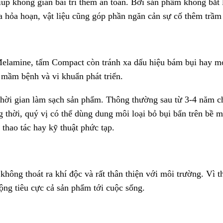
úp không gian bài trí thêm an toàn. Bởi sản phẩm không bắt 
a hỏa hoạn, vật liệu cũng góp phần ngăn cản sự cố thêm trầm
elamine, tấm Compact còn tránh xa dấu hiệu bám bụi hay m
 mầm bệnh và vi khuẩn phát triển.
thời gian làm sạch sản phẩm. Thông thường sau từ 3-4 năm 
thời, quý vị có thể dùng dung môi loại bỏ bụi bẩn trên bề m
thao tác hay kỹ thuật phức tạp.
hông thoát ra khí độc và rất thân thiện với môi trường. Vì t
ộng tiêu cực cả sản phẩm tới cuộc sống.