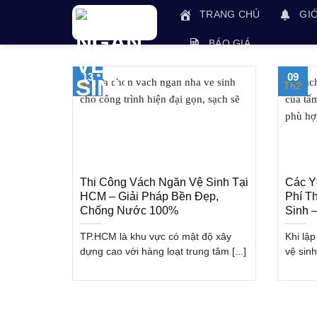
Skip
TRANG CHỦ
GIỚ
to
content
BÁO GIÁ
13
09
Th2
Th2
Thi Công Vách Ngăn Vệ Sinh Tại
Các Y
HCM – Giải Pháp Bền Đẹp,
Phí T
Chống Nước 100%
Sinh 
TP.HCM là khu vực có mật độ xây
Khi lậ
dựng cao với hàng loạt trung tâm [...]
vệ sinh