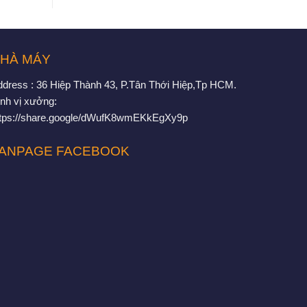
HÀ MÁY
ddress : 36 Hiệp Thành 43, P.Tân Thới Hiệp,Tp HCM.
nh vị xưởng:
ttps://share.google/dWufK8wmEKkEgXy9p
ANPAGE FACEBOOK