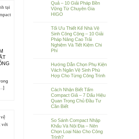
Quả – 10 Giải Pháp Bền
Vững Từ Chuyên Gia
HIGO
Tối Ưu Thiết Kế Nhà Vệ
Sinh Công Cộng – 10 Giải
Pháp Nâng Cao Trải
Nghiệm Và Tiết Kiệm Chi
Phí
ẤM
ẬT
HỐNG
Hướng Dẫn Chọn Phụ Kiện
Vách Ngăn Vệ Sinh Phù
Hợp Cho Từng Công Trình
trong
..]
Cách Nhận Biết Tấm
Compact Giả – 7 Dấu Hiệu
Quan Trọng Chủ Đầu Tư
Cần Biết
So Sánh Compact Nhập
Khẩu Và Nội Địa – Nên
Chọn Loại Nào Cho Công
Trình?