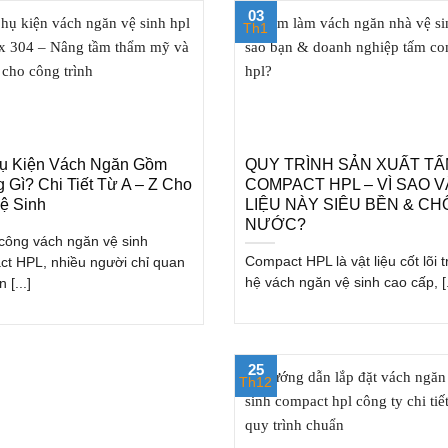
03
Th1
ụ Kiện Vách Ngăn Gồm
QUY TRÌNH SẢN XUẤT T
 Gì? Chi Tiết Từ A – Z Cho
COMPACT HPL – VÌ SAO V
ệ Sinh
LIỆU NÀY SIÊU BỀN & C
NƯỚC?
i công vách ngăn vệ sinh
Compact HPL là vật liệu cốt lõi 
t HPL, nhiều người chỉ quan
hệ vách ngăn vệ sinh cao cấp, [.
 [...]
25
Th12