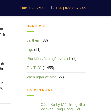
08:00 - 17:00
( +84 ) 938 837 255
DANH MỤC
bài thêm
(83)
higo
(51)
Phụ kiện vách ngăn vệ sinh
(2)
inh
TIN TỨC
(1.455)
Cho
Vách ngăn vệ sinh
(27)
hư
n,
TIN MỚI NHẤT
Cách Xử Lý Mùi Trong Nhà
Vệ Sinh Công Cộng Hiệu