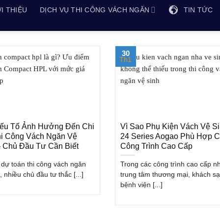
I THIỆU
DỊCH VỤ THI CÔNG VÁCH NGĂN
TIN TỨC
30
Th1
ếu Tố Ảnh Hưởng Đến Chi
Vì Sao Phụ Kiện Vách Vệ S
hi Công Vách Ngăn Vệ
24 Series Aogao Phù Hợp 
– Chủ Đầu Tư Cần Biết
Công Trình Cao Cấp
p dự toán thi công vách ngăn
Trong các công trình cao cấp n
, nhiều chủ đầu tư thắc [...]
trung tâm thương mại, khách sạ
bệnh viện [...]