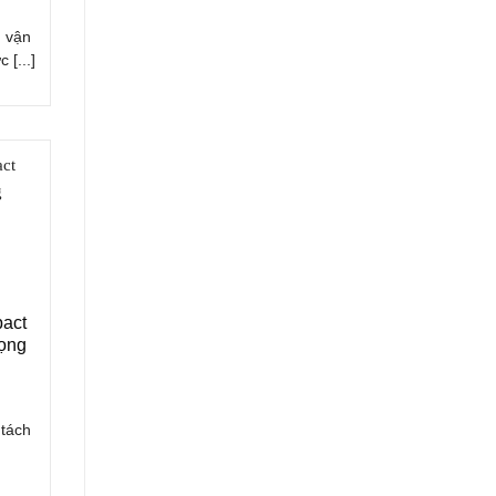
n vận
 [...]
pact
rọng
tách