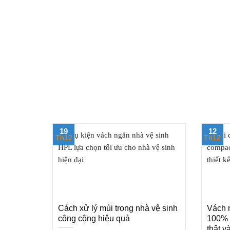
19
12
Th12
Th12
Cách xử lý mùi trong nhà vệ sinh
Vách 
công cộng hiệu quả
100% 
thật v