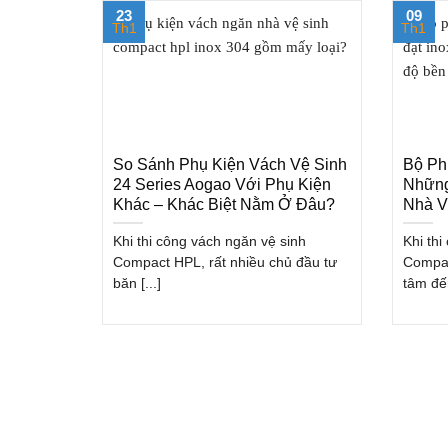
23
09
Th1
Th1
So Sánh Phụ Kiện Vách Vệ Sinh
Bộ Ph
24 Series Aogao Với Phụ Kiện
Những
Khác – Khác Biệt Nằm Ở Đâu?
Nhà V
Khi thi công vách ngăn vệ sinh
Khi th
Compact HPL, rất nhiều chủ đầu tư
Compac
băn [...]
tâm đến