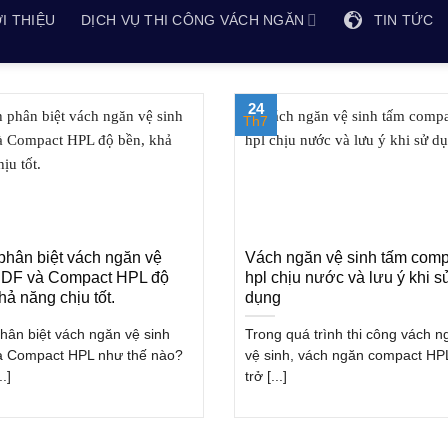
I THIỆU
DỊCH VỤ THI CÔNG VÁCH NGĂN
TIN TỨC
24
Th7
phân biệt vách ngăn vệ
Vách ngăn vệ sinh tấm comp
CDF và Compact HPL độ
hpl chịu nước và lưu ý khi s
hả năng chịu tốt.
dụng
hân biệt vách ngăn vệ sinh
Trong quá trình thi công vách n
 Compact HPL như thế nào?
vệ sinh, vách ngăn compact HP
.]
trở [...]