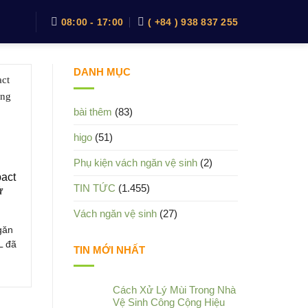
08:00 - 17:00
( +84 ) 938 837 255
DANH MỤC
bài thêm
(83)
higo
(51)
Phụ kiện vách ngăn vệ sinh
(2)
act
TIN TỨC
(1.455)
ử
Vách ngăn vệ sinh
(27)
găn
L đã
TIN MỚI NHẤT
Cách Xử Lý Mùi Trong Nhà
Vệ Sinh Công Cộng Hiệu