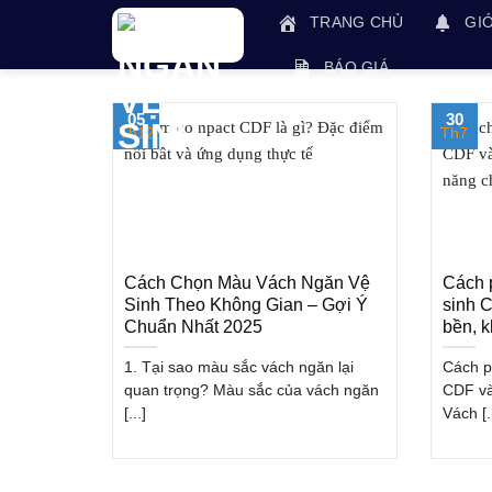
Skip
TRANG CHỦ
GIỚ
to
content
BÁO GIÁ
05
30
Th12
Th7
Cách Chọn Màu Vách Ngăn Vệ
Cách 
Sinh Theo Không Gian – Gợi Ý
sinh 
Chuẩn Nhất 2025
bền, k
1. Tại sao màu sắc vách ngăn lại
Cách p
quan trọng? Màu sắc của vách ngăn
CDF và
[...]
Vách [..