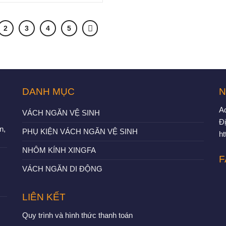
2
3
4
5
DANH MỤC
N
A
VÁCH NGĂN VỆ SINH
Đị
n,
PHỤ KIỆN VÁCH NGĂN VỆ SINH
h
NHÔM KÍNH XINGFA
F
VÁCH NGĂN DI ĐỘNG
LIÊN KẾT
Quy trình và hình thức thanh toán