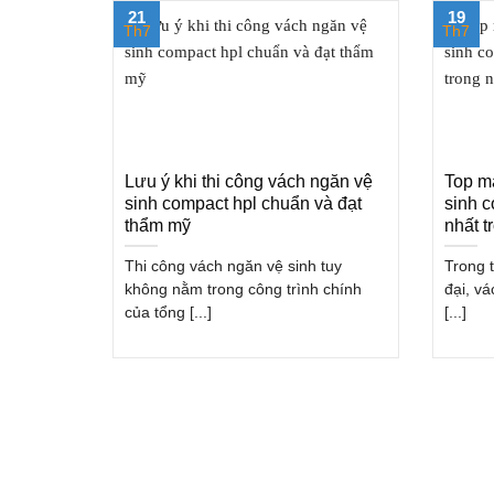
21
19
Th7
Th7
Lưu ý khi thi công vách ngăn vệ
Top m
sinh compact hpl chuẩn và đạt
sinh 
thẩm mỹ
nhất 
Thi công vách ngăn vệ sinh tuy
Trong t
không nằm trong công trình chính
đại, v
của tổng [...]
[...]