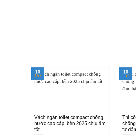
10
10
Th7
Th7
Vách ngăn toilet compact chống
Thi c
nước cao cấp, bền 2025 chịu ẩm
chống
tốt
tư đảm