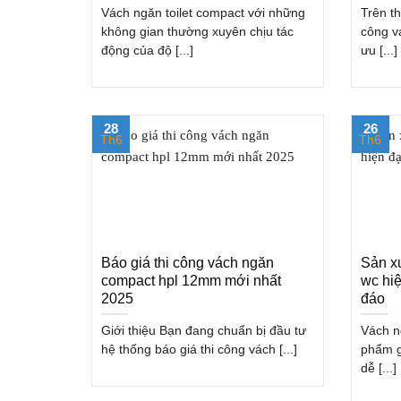
Vách ngăn toilet compact với những
Trên th
không gian thường xuyên chịu tác
công v
động của độ [...]
ưu [...]
28
26
Th6
Th6
Báo giá thi công vách ngăn
Sản xu
compact hpl 12mm mới nhất
wc hiệ
2025
đáo
Giới thiệu Bạn đang chuẩn bị đầu tư
Vách n
hệ thống báo giá thi công vách [...]
phẩm g
dễ [...]