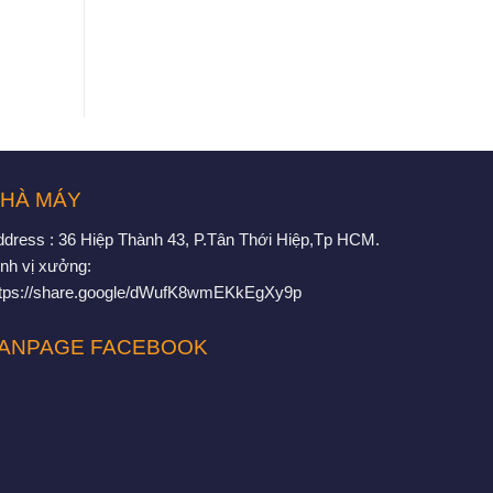
HÀ MÁY
ddress : 36 Hiệp Thành 43, P.Tân Thới Hiệp,Tp HCM.
nh vị xưởng:
ttps://share.google/dWufK8wmEKkEgXy9p
ANPAGE FACEBOOK