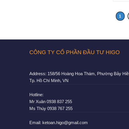
1
CÔNG TY CỔ PHẦN ĐẦU TƯ HIGO
Address:
158/56 Hoàng Hoa Thám, Phường Bảy Hiề
Tp. Hồ Chí Minh, VN
Hotline:
Mr Xuân
0938 837 255
Ms Thúy
0938 767 255
Email:
ketoan.higo@gmail.com