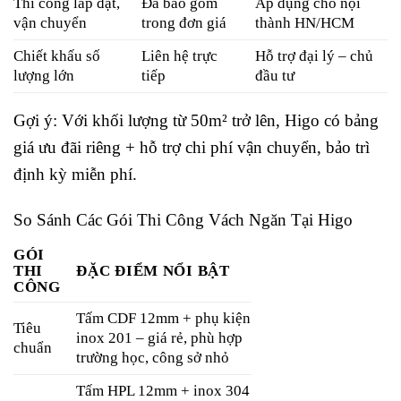
Thi công lắp đặt,
Đã bao gồm
Áp dụng cho nội
vận chuyển
trong đơn giá
thành HN/HCM
Chiết khấu số
Liên hệ trực
Hỗ trợ đại lý – chủ
lượng lớn
tiếp
đầu tư
Gợi ý: Với khối lượng từ 50m² trở lên, Higo có bảng
giá ưu đãi riêng + hỗ trợ chi phí vận chuyển, bảo trì
định kỳ miễn phí.
So Sánh Các Gói Thi Công Vách Ngăn Tại Higo
GÓI
THI
ĐẶC ĐIỂM NỔI BẬT
CÔNG
Tấm CDF 12mm + phụ kiện
Tiêu
inox 201 – giá rẻ, phù hợp
chuẩn
trường học, công sở nhỏ
Tấm HPL 12mm + inox 304