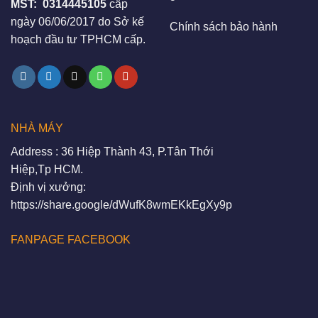
MST:
0314445105
cấp
ngày 06/06/2017 do Sở kế
Chính sách bảo hành
hoạch đầu tư TPHCM cấp.
NHÀ MÁY
Address : 36 Hiệp Thành 43, P.Tân Thới
Hiệp,Tp HCM.
Định vị xưởng:
https://share.google/dWufK8wmEKkEgXy9p
FANPAGE FACEBOOK