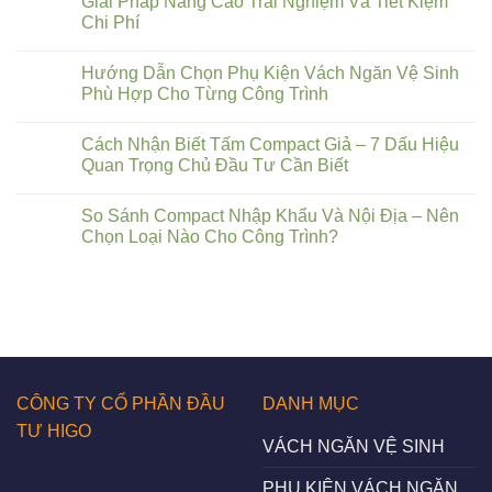
Giải Pháp Nâng Cao Trải Nghiệm Và Tiết Kiệm
Chi Phí
Hướng Dẫn Chọn Phụ Kiện Vách Ngăn Vệ Sinh
Phù Hợp Cho Từng Công Trình
Cách Nhận Biết Tấm Compact Giả – 7 Dấu Hiệu
Quan Trọng Chủ Đầu Tư Cần Biết
So Sánh Compact Nhập Khẩu Và Nội Địa – Nên
Chọn Loại Nào Cho Công Trình?
CÔNG TY CỔ PHẦN ĐẦU
DANH MỤC
TƯ HIGO
VÁCH NGĂN VỆ SINH
PHỤ KIỆN VÁCH NGĂN